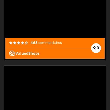
. On ne
est
."
463
commentaires
9,0