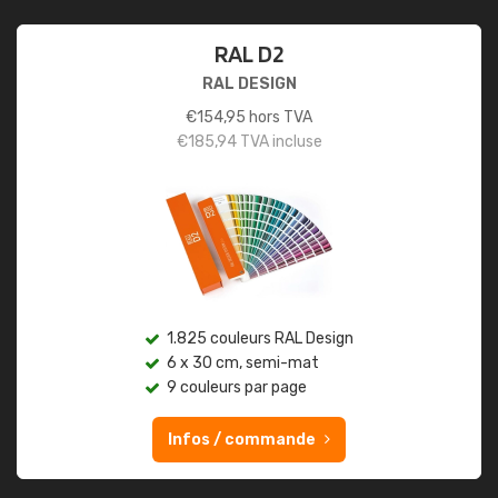
RAL D2
RAL DESIGN
€
154,95
hors TVA
€
185,94
TVA incluse
1.825 couleurs RAL Design
6 x 30 cm, semi-mat
9 couleurs par page
Infos / commande