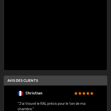
AVIS DES CLIENTS
Christian
F
 quels
"J'ai trouvé le RAL précis pour le ton de ma
"Bien 
rs
chambre."