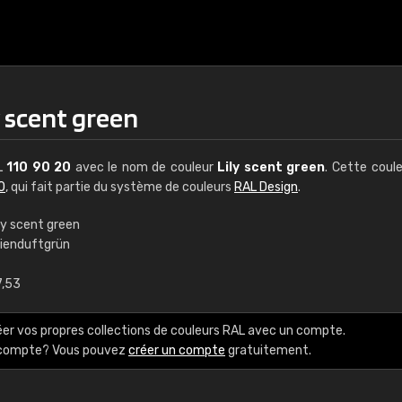
y scent green
AL
110 90 20
avec le nom de couleur
Lily scent green
. Cette coul
0
, qui fait partie du système de couleurs
RAL Design
.
ly scent green
lienduftgrün
€15
7,53
RAL K7 à base d'e
éer vos propres collections de couleurs RAL avec un compte.
216 couleurs RAL Class
e compte? Vous pouvez
créer un compte
gratuitement.
5 x 15 cm, brillant