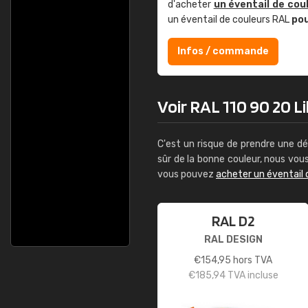
d'acheter
un éventail de cou
un éventail de couleurs RAL
po
Infos / commande
Voir RAL 110 90 20 Li
C'est un risque de prendre une dé
sûr de la bonne couleur, nous vo
vous pouvez
acheter un éventail 
RAL D2
RAL DESIGN
€
154,95
hors TVA
€
185,94
TVA incluse