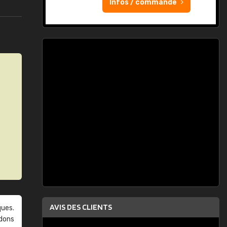
Infos / commande
AVIS DES CLIENTS
ques.
ndons