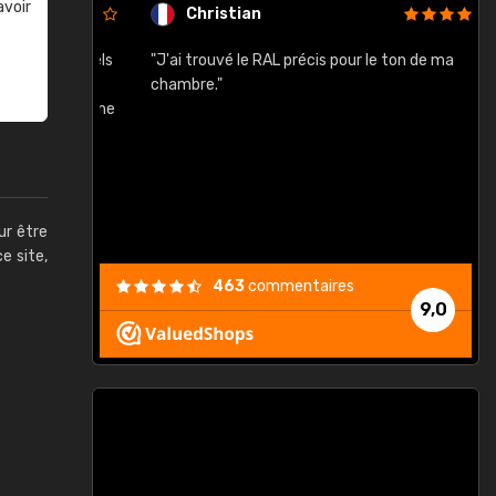
avoir
Christian
rement quels
"J'ai trouvé le RAL précis pour le ton de ma
"
lusieurs
chambre."
, etc. On ne
son s'est
vient."
ur être
ce site,
463
commentaires
9,0