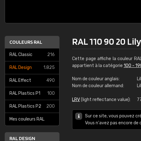
RAL 110 90 20 Lil
COULEURS RAL
RAL Classic
216
Cette page affiche la couleur R
appartient à la catégorie
100 - 19
RAL Design
1.825
Nom de couleur anglais:
Li
RAL Effect
490
Nom de couleur allemand:
Li
RAL Plastics P1
100
LRV
(light reflectance value):
7
RAL Plastics P2
200
Sur ce site, vous pouvez cr
Mes couleurs RAL
Vous n'avez pas encore d
RAL DESIGN