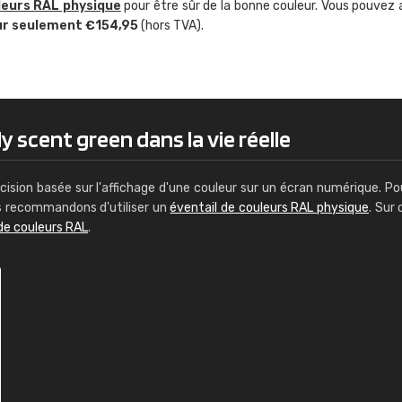
leurs RAL physique
pour être sûr de la bonne couleur. Vous pouvez 
Guillaume Euvrard
ur seulement €154,95
(hors TVA).
"Le site ne permet pas de voir clai
sont les produits disponibles. Il y a p
palettes de couleurs: Classic, Design
comprend pas qui est quoi. La livrai
bien passé et le produit reçu me con
ly scent green dans la vie réelle
cision basée sur l'affichage d'une couleur sur un écran numérique. Po
us recommandons d'utiliser un
éventail de couleurs RAL physique
. Sur 
de couleurs RAL
.