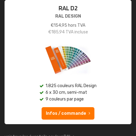
RAL D2
RAL DESIGN
€
154,95
hors TVA
€
185,94
TVA incluse
1.825 couleurs RAL Design
6 x 30 cm, semi-mat
9 couleurs par page
Infos / commande