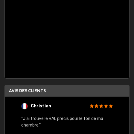
AVIS DES CLIENTS
Christian
F
 quels
"J'ai trouvé le RAL précis pour le ton de ma
"Bien 
rs
chambre."
. On ne