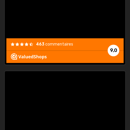
est
."
463
commentaires
9,0