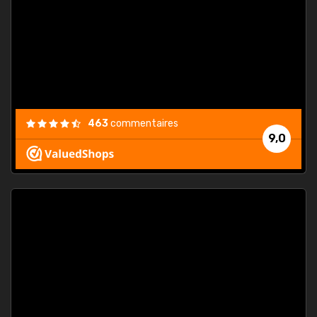
. On ne
est
."
463
commentaires
9,0