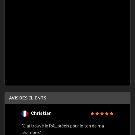
AVIS DES CLIENTS
Christian
F
 quels
"J'ai trouvé le RAL précis pour le ton de ma
"Bien 
rs
chambre."