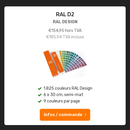
RAL D2
RAL DESIGN
€
154,95
hors TVA
€
185,94
TVA incluse
1.825 couleurs RAL Design
6 x 30 cm, semi-mat
9 couleurs par page
Infos / commande