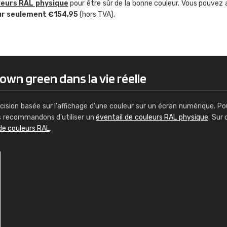
leurs RAL physique
pour être sûr de la bonne couleur. Vous pouvez 
Guillaume Euvrard
ur seulement €154,95
(hors TVA).
"Le site ne permet pas de voir clai
sont les produits disponibles. Il y a p
palettes de couleurs: Classic, Design
comprend pas qui est quoi. La livrai
bien passé et le produit reçu me con
own green dans la vie réelle
cision basée sur l'affichage d'une couleur sur un écran numérique. Po
us recommandons d'utiliser un
éventail de couleurs RAL physique
. Sur 
de couleurs RAL
.