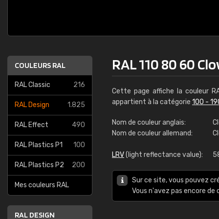
RAL 110 80 60 Cl
COULEURS RAL
RAL Classic
216
Cette page affiche la couleur 
appartient à la catégorie
100 - 19
RAL Design
1.825
Nom de couleur anglais:
C
RAL Effect
490
Nom de couleur allemand:
C
RAL Plastics P1
100
LRV
(light reflectance value):
5
RAL Plastics P2
200
Sur ce site, vous pouvez cr
Mes couleurs RAL
Vous n'avez pas encore d
RAL DESIGN