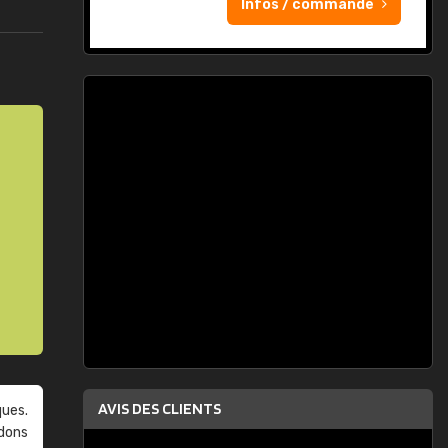
Infos / commande
AVIS DES CLIENTS
ques.
ndons