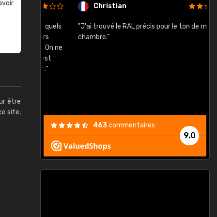
avoir
Christian
rement quels
"J'ai trouvé le RAL précis pour le ton de ma
"
lusieurs
chambre."
, etc. On ne
son s'est
vient."
ur être
ce site,
463
commentaires
9,0