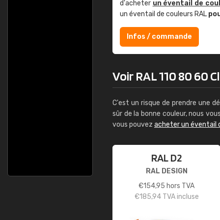
d'acheter
un éventail de cou
un éventail de couleurs RAL
po
Infos / commande
Voir RAL 110 80 60 Cl
C'est un risque de prendre une dé
sûr de la bonne couleur, nous vo
vous pouvez
acheter un éventail 
RAL D2
RAL DESIGN
€
154,95
hors TVA
€
185,94
TVA incluse