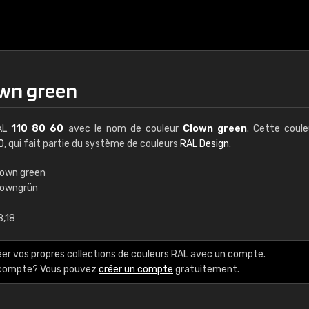
own green
RAL
110 80 60
avec le nom de couleur
Clown green
. Cette coul
0
, qui fait partie du système de couleurs
RAL Design
.
lown green
lowngrün
€15
8,18
RAL K7 à base d'e
éer vos propres collections de couleurs RAL avec un compte.
216 couleurs RAL Class
e compte? Vous pouvez
créer un compte
gratuitement.
5 x 15 cm, brillant