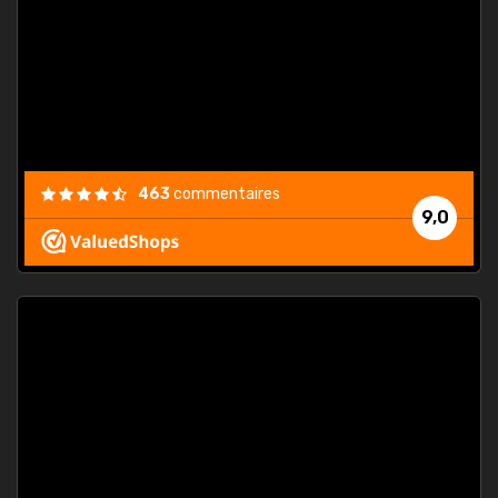
. On ne
est
."
463
commentaires
9,0