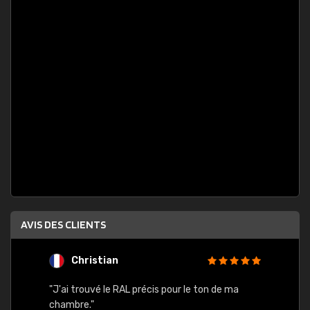
AVIS DES CLIENTS
Christian
F
 quels
"J'ai trouvé le RAL précis pour le ton de ma
"Bien 
rs
chambre."