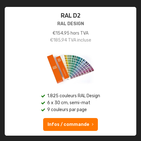
RAL D2
RAL DESIGN
€
154,95
hors TVA
€
185,94
TVA incluse
1.825 couleurs RAL Design
6 x 30 cm, semi-mat
9 couleurs par page
Infos / commande