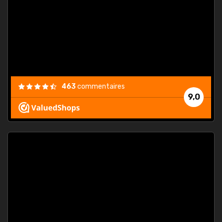
. On ne
est
."
463
commentaires
9,0