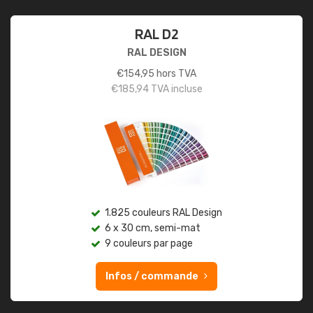
RAL D2
RAL DESIGN
€
154,95
hors TVA
€
185,94
TVA incluse
1.825 couleurs RAL Design
6 x 30 cm, semi-mat
9 couleurs par page
Infos / commande