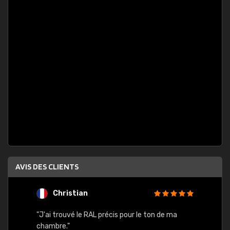
AVIS DES CLIENTS
Christian
F
 quels
"J'ai trouvé le RAL précis pour le ton de ma
"Bien 
rs
chambre."