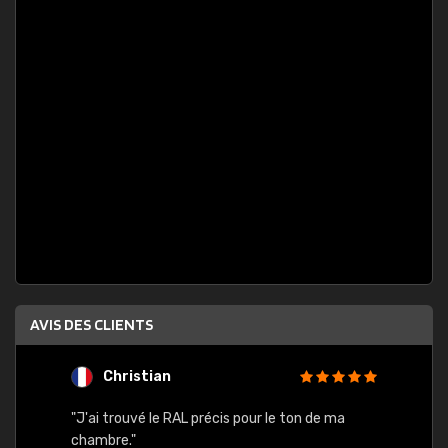
AVIS DES CLIENTS
Christian
F
 quels
"J'ai trouvé le RAL précis pour le ton de ma
"Bien 
rs
chambre."