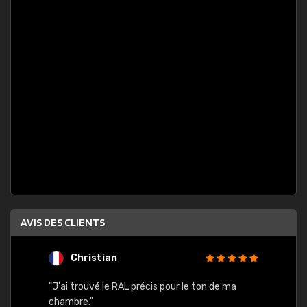
AVIS DES CLIENTS
Christian
F
 quels
"J'ai trouvé le RAL précis pour le ton de ma
"Bien 
rs
chambre."