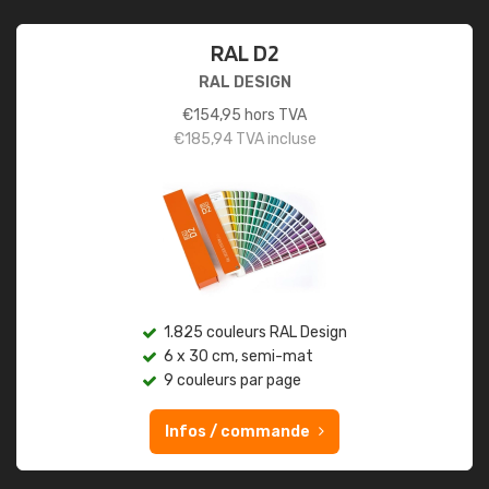
RAL D2
RAL DESIGN
€
154,95
hors TVA
€
185,94
TVA incluse
1.825 couleurs RAL Design
6 x 30 cm, semi-mat
9 couleurs par page
Infos / commande