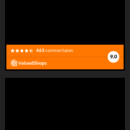
. On ne
est
."
463
commentaires
9,0