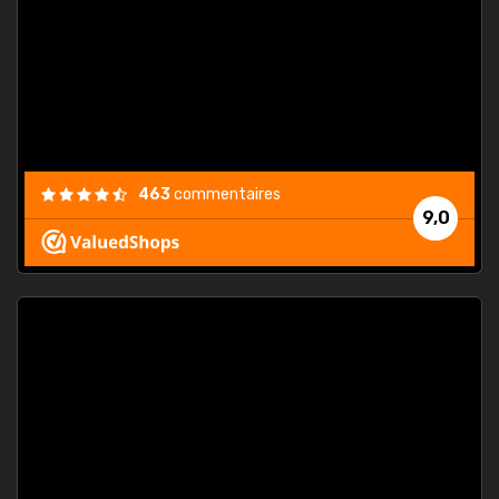
. On ne
est
."
463
commentaires
9,0