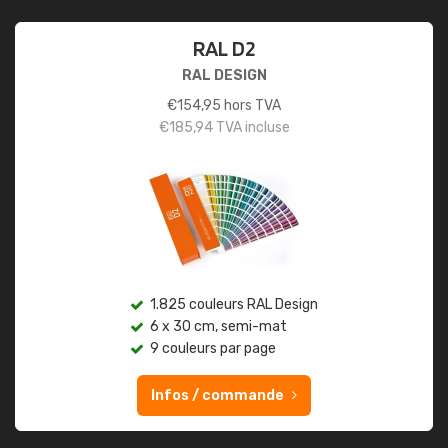
RAL D2
RAL DESIGN
€
154,95
hors TVA
€
185,94
TVA incluse
1.825 couleurs RAL Design
6 x 30 cm, semi-mat
9 couleurs par page
Infos / commande