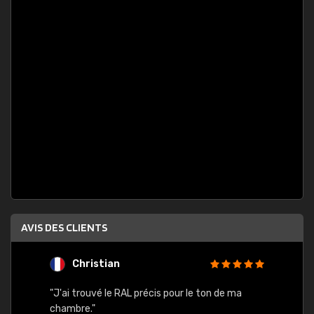
AVIS DES CLIENTS
Christian
F
 quels
"J'ai trouvé le RAL précis pour le ton de ma
"Bien 
rs
chambre."