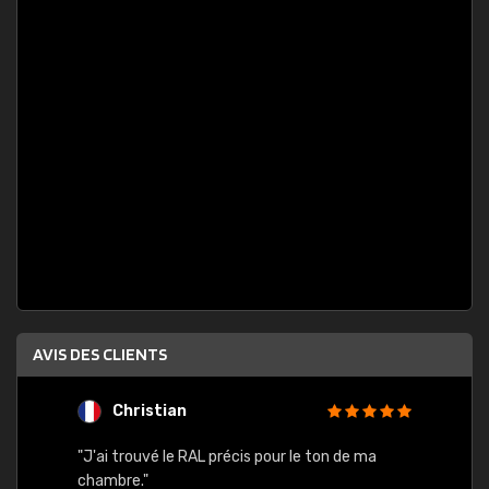
AVIS DES CLIENTS
Christian
F
 quels
"J'ai trouvé le RAL précis pour le ton de ma
"Bien 
rs
chambre."