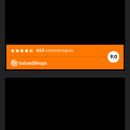
. On ne
est
."
463
commentaires
9,0