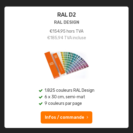
RAL D2
RAL DESIGN
€
154,95
hors TVA
€
185,94
TVA incluse
1.825 couleurs RAL Design
6 x 30 cm, semi-mat
9 couleurs par page
Infos / commande