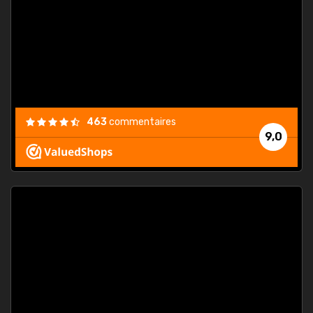
. On ne
est
."
463
commentaires
9,0