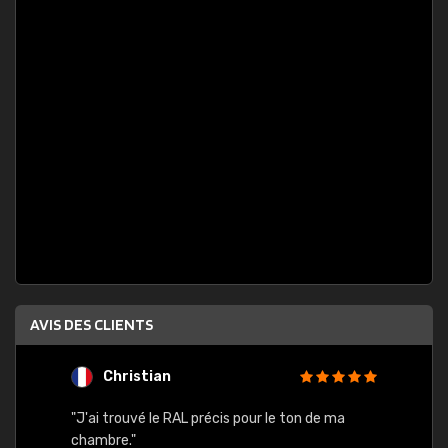
AVIS DES CLIENTS
Christian
F
 quels
"J'ai trouvé le RAL précis pour le ton de ma
"Bien 
rs
chambre."