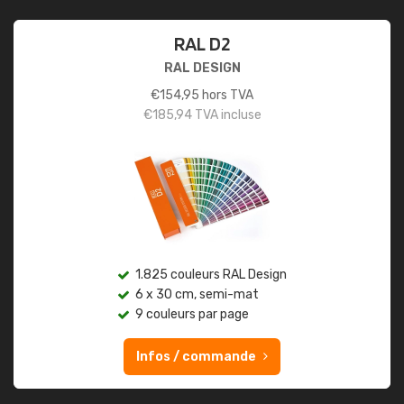
RAL D2
RAL DESIGN
€
154,95
hors TVA
€
185,94
TVA incluse
1.825 couleurs RAL Design
6 x 30 cm, semi-mat
9 couleurs par page
Infos / commande