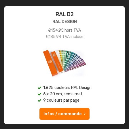
RAL D2
RAL DESIGN
€
154,95
hors TVA
€
185,94
TVA incluse
1.825 couleurs RAL Design
6 x 30 cm, semi-mat
9 couleurs par page
Infos / commande