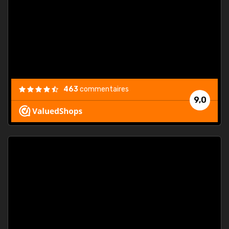
. On ne
est
."
463
commentaires
9,0