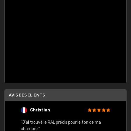
AVIS DES CLIENTS
Christian
F
 quels
"J'ai trouvé le RAL précis pour le ton de ma
"Bien 
rs
chambre."