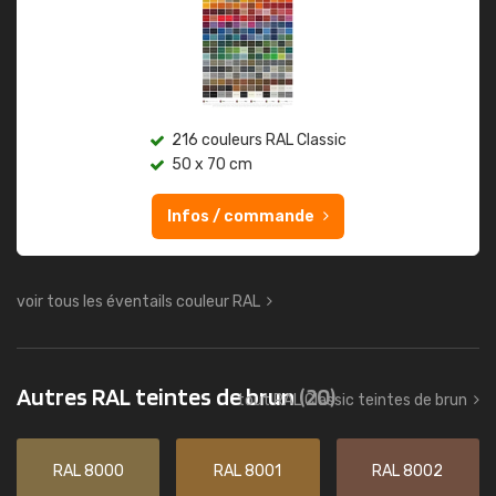
216 couleurs RAL Classic
50 x 70 cm
Infos / commande
voir tous les éventails couleur RAL
Autres RAL teintes de brun
(20)
tout RAL Classic teintes de brun
RAL 8000
RAL 8001
RAL 8002