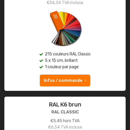
€
56,34
TVA incluse
215 couleurs RAL Classic
5 x 15 cm, brillant
1 couleur par page
Infos / commande
RAL K6 brun
RAL CLASSIC
€
5,45
hors TVA
€
6,54
TVA incluse