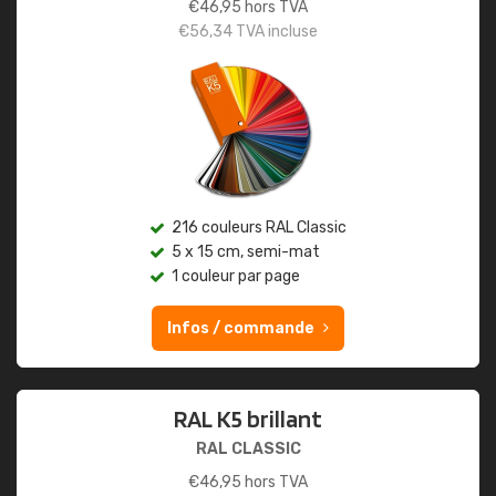
€
46,95
hors TVA
€
56,34
TVA incluse
216 couleurs RAL Classic
5 x 15 cm, semi-mat
1 couleur par page
Infos / commande
RAL K5 brillant
RAL CLASSIC
€
46,95
hors TVA