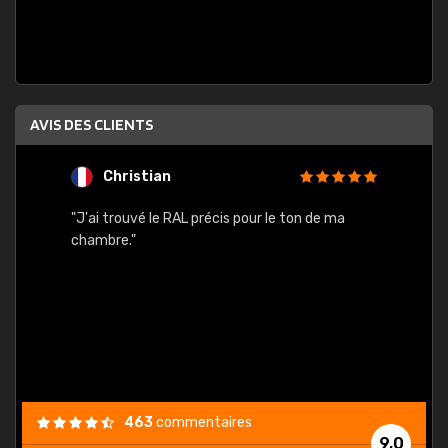
AVIS DES CLIENTS
Christian
F
 quels
"J'ai trouvé le RAL précis pour le ton de ma
"Bien 
rs
chambre."
. On ne
est
."
463
commentaires
9,0