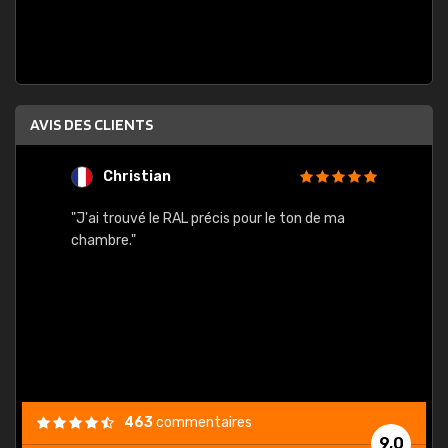
AVIS DES CLIENTS
Christian
F
 quels
"J'ai trouvé le RAL précis pour le ton de ma
"Bien 
rs
chambre."
. On ne
est
."
463
commentaires
9,0