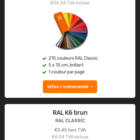
€
56,34
TVA incluse
215 couleurs RAL Classic
5 x 15 cm, brillant
1 couleur par page
Infos / commande
RAL K6 brun
RAL CLASSIC
€
5,45
hors TVA
€
6,54
TVA incluse