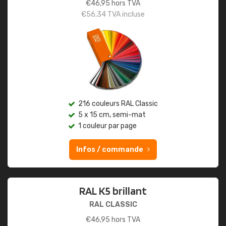
€
46,95
hors TVA
€
56,34
TVA incluse
216 couleurs RAL Classic
5 x 15 cm, semi-mat
1 couleur par page
Infos / commande
RAL K5 brillant
RAL CLASSIC
€
46,95
hors TVA