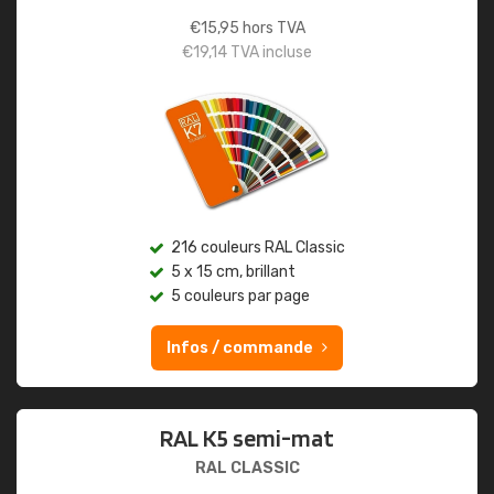
€
15,95
hors TVA
€
19,14
TVA incluse
216 couleurs RAL Classic
5 x 15 cm, brillant
5 couleurs par page
Infos / commande
RAL K5 semi-mat
RAL CLASSIC