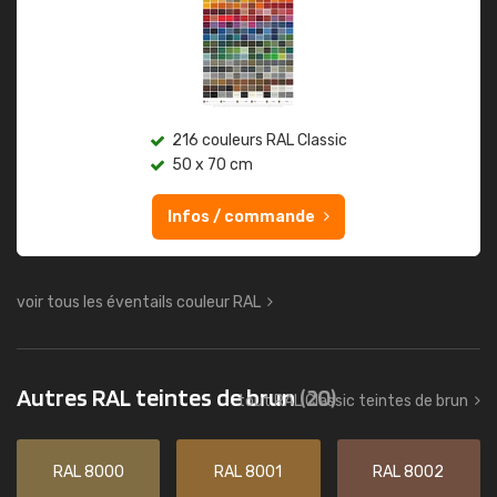
216 couleurs RAL Classic
50 x 70 cm
Infos / commande
voir tous les éventails couleur RAL
Autres RAL teintes de brun
(20)
tout RAL Classic teintes de brun
RAL 8000
RAL 8001
RAL 8002