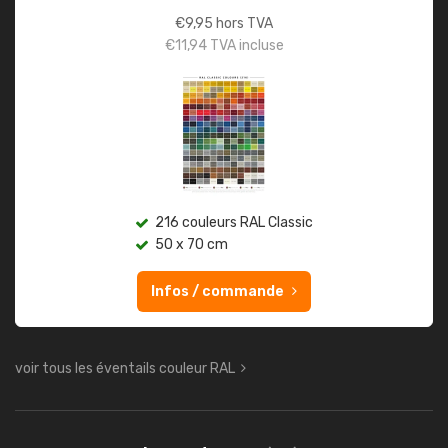
€
9,95
hors TVA
€
11,94
TVA incluse
216 couleurs RAL Classic
50 x 70 cm
Infos / commande
voir tous les éventails couleur RAL