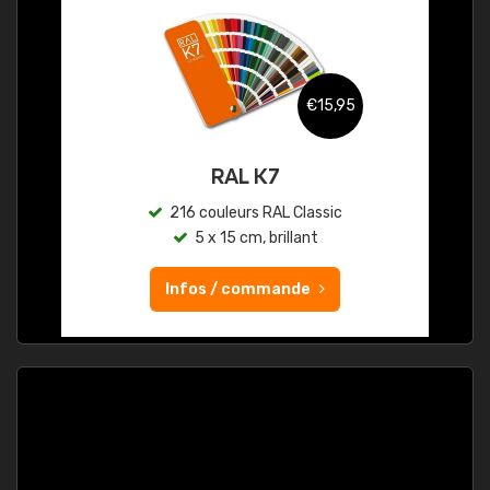
€15,95
RAL K7
216 couleurs RAL Classic
5 x 15 cm, brillant
Infos / commande