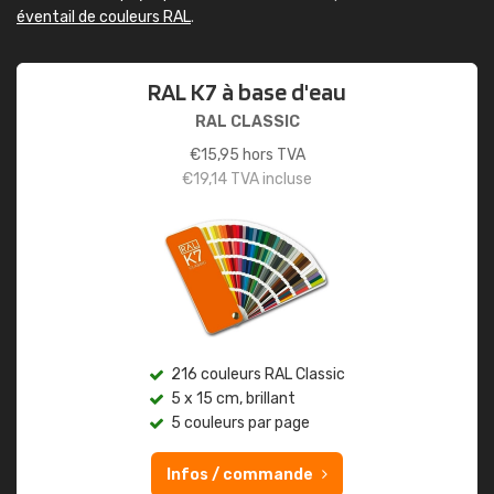
éventail de couleurs RAL
.
RAL K7 à base d'eau
RAL CLASSIC
€
15,95
hors TVA
€
19,14
TVA incluse
216 couleurs RAL Classic
5 x 15 cm, brillant
5 couleurs par page
Infos / commande