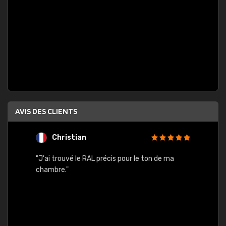
AVIS DES CLIENTS
Christian
F
 quels
"J'ai trouvé le RAL précis pour le ton de ma
"Bien 
rs
chambre."
. On ne
est
."