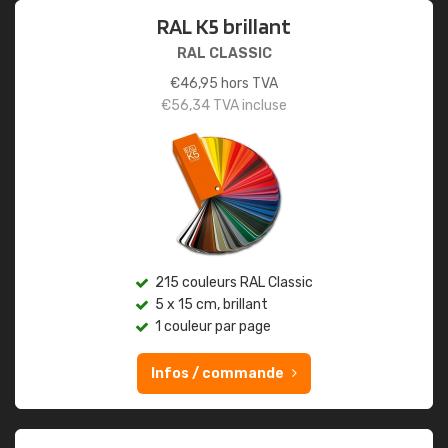
RAL K5 brillant
RAL CLASSIC
€
46,95
hors TVA
€
56,34
TVA incluse
215 couleurs RAL Classic
5 x 15 cm, brillant
1 couleur par page
Infos / commande