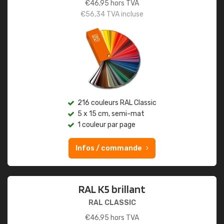
€
46,95
hors TVA
€
56,34
TVA incluse
216 couleurs RAL Classic
5 x 15 cm, semi-mat
1 couleur par page
Infos / commande
RAL K5 brillant
RAL CLASSIC
€
46,95
hors TVA