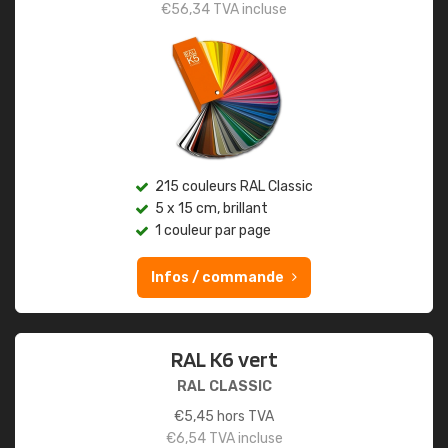
€
56,34
TVA incluse
215 couleurs RAL Classic
5 x 15 cm, brillant
1 couleur par page
Infos / commande
RAL K6 vert
RAL CLASSIC
€
5,45
hors TVA
€
6,54
TVA incluse