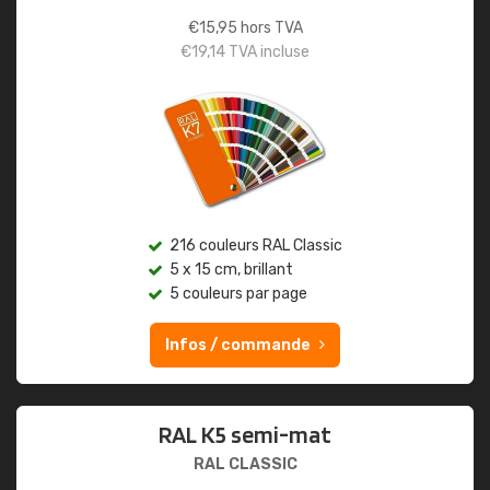
€
15,95
hors TVA
€
19,14
TVA incluse
216 couleurs RAL Classic
5 x 15 cm, brillant
5 couleurs par page
Infos / commande
RAL K5 semi-mat
RAL CLASSIC