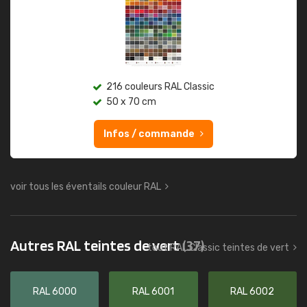
216 couleurs RAL Classic
50 x 70 cm
Infos / commande
voir tous les éventails couleur RAL
Autres RAL teintes de vert
(37)
tout RAL Classic teintes de vert
RAL 6000
RAL 6001
RAL 6002