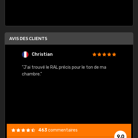
AVIS DES CLIENTS
Christian
F
 quels
"J'ai trouvé le RAL précis pour le ton de ma
"Bien 
rs
chambre."
. On ne
est
."
463
commentaires
9,0