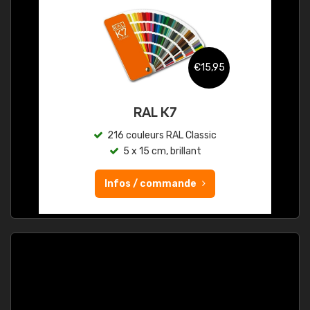
€15,95
RAL K7
216 couleurs RAL Classic
5 x 15 cm, brillant
Infos / commande