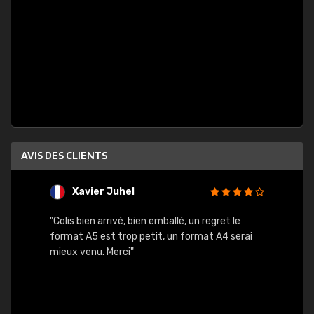
AVIS DES CLIENTS
Xavier Juhel
G
"Colis bien arrivé, bien emballé, un regret le
"Le si
format A5 est trop petit, un format A4 serai
sont l
mieux venu. Merci"
palett
compre
bien p