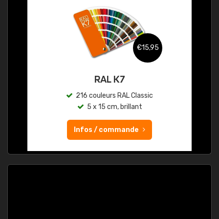
€15,95
RAL K7
216 couleurs RAL Classic
5 x 15 cm, brillant
Infos / commande