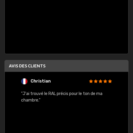
AVIS DES CLIENTS
Christian
F
 quels
"J'ai trouvé le RAL précis pour le ton de ma
"Bien 
rs
chambre."
. On ne
est
."