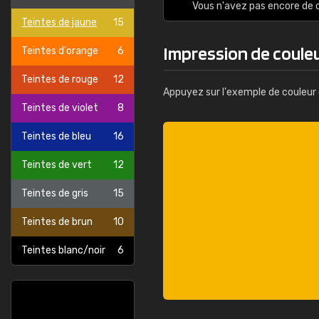
Vous n'avez pas encore d
Teintes de jaune
15
Impression de coule
Teintes d'orange
6
Teintes de rouge
12
Appuyez sur l'exemple de couleur 
Teintes de violet
8
Teintes de bleu
16
Teintes de vert
12
Teintes de gris
15
Teintes de brun
10
Teintes blanc/noir
6