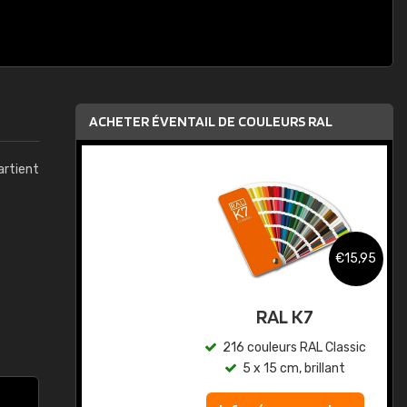
ACHETER ÉVENTAIL DE COULEURS RAL
artient
,95
€15,95
au
RAL K7
ic
216 couleurs RAL Classic
5 x 15 cm, brillant