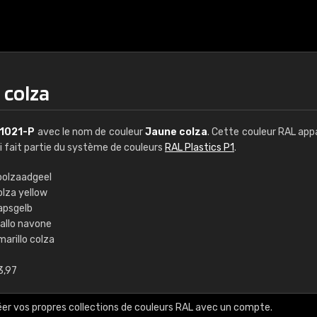
 colza
1021-P
avec le nom de couleur
Jaune colza
. Cette couleur RAL app
ui fait partie du système de couleurs
RAL Plastics P1
.
oolzaadgeel
olza yellow
€15
apsgelb
iallo navone
arillo colza
RAL K7 à base d'e
3,97
216 couleurs RAL Class
5 x 15 cm, brillant
éer vos propres collections de couleurs RAL avec un compte.