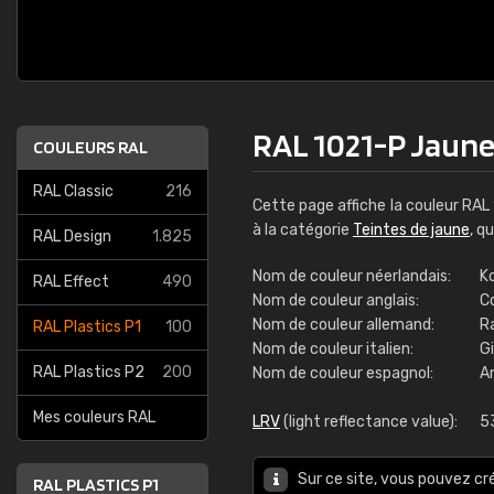
RAL 1021-P Jaune
COULEURS RAL
RAL Classic
216
Cette page affiche la couleur RAL
à la catégorie
Teintes de jaune
, q
RAL Design
1.825
Nom de couleur néerlandais:
K
RAL Effect
490
Nom de couleur anglais:
C
Nom de couleur allemand:
R
RAL Plastics P1
100
Nom de couleur italien:
G
RAL Plastics P2
200
Nom de couleur espagnol:
Am
Mes couleurs RAL
LRV
(light reflectance value):
5
Sur ce site, vous pouvez cr
RAL PLASTICS P1