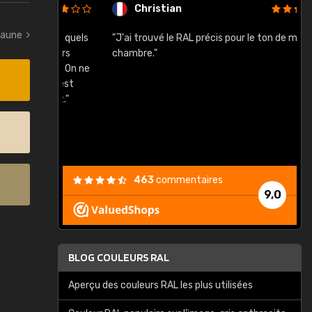
Christian
jaune
rement quels
"J'ai trouvé le RAL précis pour le ton de ma
"
lusieurs
chambre."
, etc. On ne
son s'est
vient."
463
commentaires
9,0
BLOG COULEURS RAL
Aperçu des couleurs RAL les plus utilisées