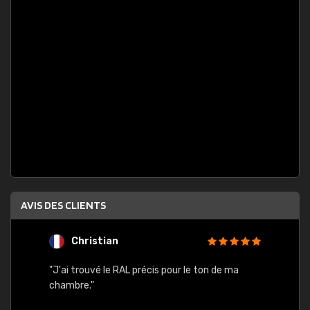
AVIS DES CLIENTS
Christian
F
 quels
"J'ai trouvé le RAL précis pour le ton de ma
"Bien 
rs
chambre."
. On ne