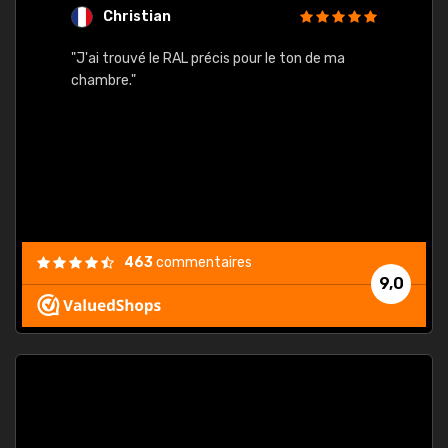
Christian
F
 quels
"J'ai trouvé le RAL précis pour le ton de ma
"Bien 
rs
chambre."
. On ne
est
."
463
commentaires
9,0