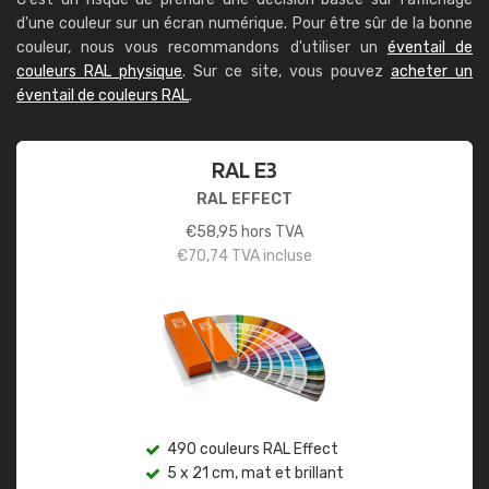
d'une couleur sur un écran numérique. Pour être sûr de la bonne
couleur, nous vous recommandons d'utiliser un
éventail de
couleurs RAL physique
. Sur ce site, vous pouvez
acheter un
éventail de couleurs RAL
.
RAL E3
RAL EFFECT
€
58,95
hors TVA
€
70,74
TVA incluse
490 couleurs RAL Effect
5 x 21 cm, mat et brillant