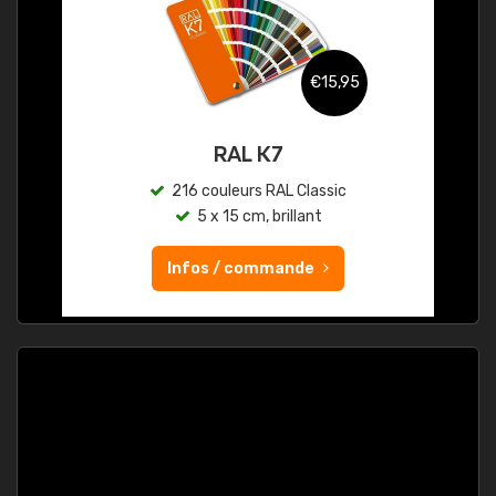
€15,95
RAL K7
216 couleurs RAL Classic
5 x 15 cm, brillant
Infos / commande