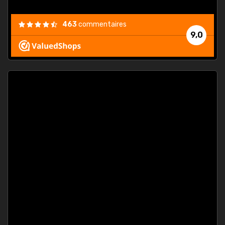
463
commentaires
9,0