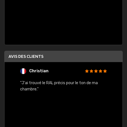
AVIS DES CLIENTS
Christian
F
 quels
"J'ai trouvé le RAL précis pour le ton de ma
"Bien 
rs
chambre."
. On ne
est
."