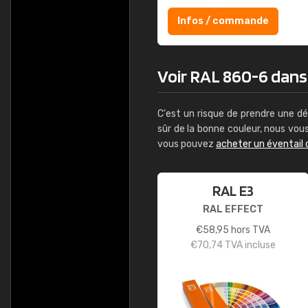
Infos / commande
Voir RAL 860-6 dans l
C'est un risque de prendre une dé
sûr de la bonne couleur, nous vo
vous pouvez
acheter un éventail 
RAL E3
RAL EFFECT
€
58,95
hors TVA
€
70,74
TVA incluse