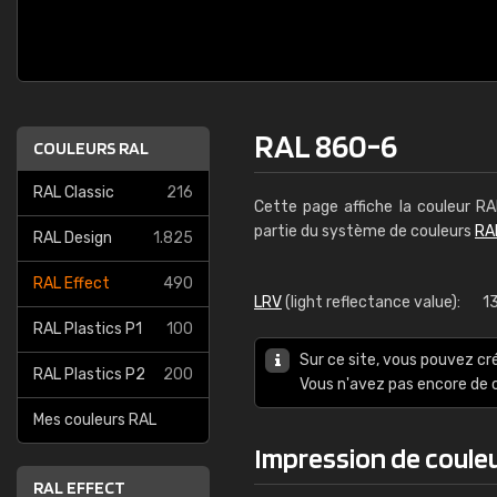
RAL 860-6
COULEURS RAL
RAL Classic
216
Cette page affiche la couleur R
partie du système de couleurs
RA
RAL Design
1.825
RAL Effect
490
LRV
(light reflectance value):
1
RAL Plastics P1
100
Sur ce site, vous pouvez cr
RAL Plastics P2
200
Vous n'avez pas encore d
Mes couleurs RAL
Impression de coule
RAL EFFECT