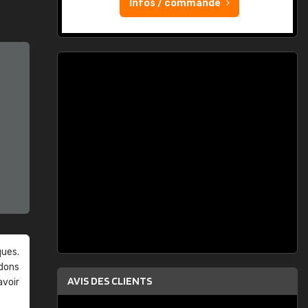
Infos / commande
ques.
ndons
AVIS DES CLIENTS
avoir