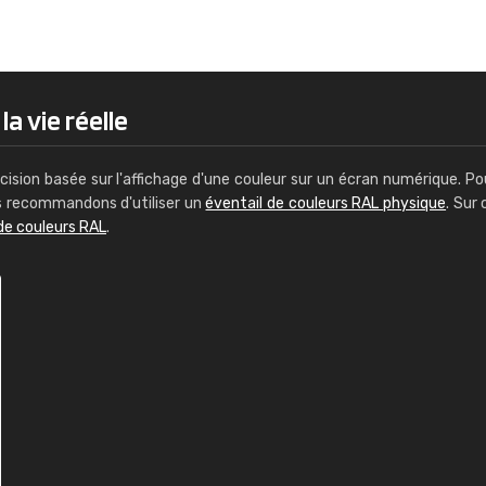
Guillaume Euvrard
"Le site ne permet pas de voir clai
sont les produits disponibles. Il y a p
palettes de couleurs: Classic, Design
a vie réelle
comprend pas qui est quoi. La livrai
bien passé et le produit reçu me con
cision basée sur l'affichage d'une couleur sur un écran numérique. Po
us recommandons d'utiliser un
éventail de couleurs RAL physique
. Sur 
de couleurs RAL
.