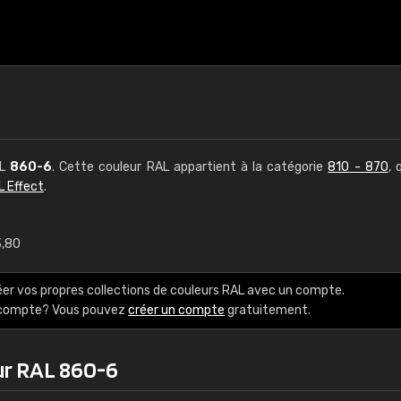
AL
860-6
. Cette couleur RAL appartient à la catégorie
810 - 870
, 
L Effect
.
3,80
€15
éer vos propres collections de couleurs RAL avec un compte.
RAL K7 à base d'e
e compte? Vous pouvez
créer un compte
gratuitement.
216 couleurs RAL Class
ur RAL 860-6
5 x 15 cm, brillant