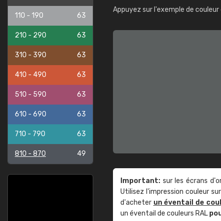
Appuyez sur l'exemple de couleur 
110 - 190
63
210 - 290
63
310 - 390
63
410 - 490
63
510 - 590
63
610 - 690
63
710 - 790
63
810 - 870
49
Important:
sur les écrans d'o
Utilisez l'impression couleur 
d'acheter
un éventail de cou
un éventail de couleurs RAL
po