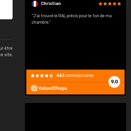
Christian
rement quels
"J'ai trouvé le RAL précis pour le ton de ma
"
lusieurs
chambre."
, etc. On ne
son s'est
vient."
ur être
ce site,
463
commentaires
9,0