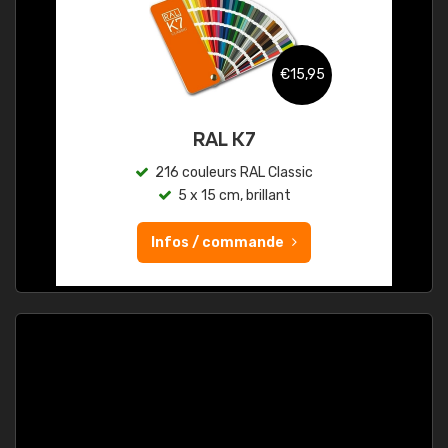
€15,95
RAL K7
216 couleurs RAL Classic
5 x 15 cm, brillant
Infos / commande