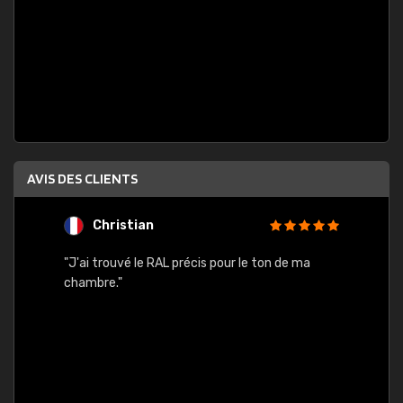
AVIS DES CLIENTS
Christian
F
 quels
"J'ai trouvé le RAL précis pour le ton de ma
"Bien 
rs
chambre."
. On ne
est
."