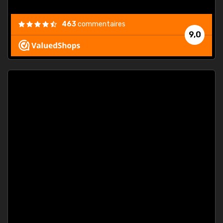
463
commentaires
9,0