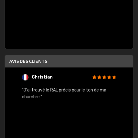
AVIS DES CLIENTS
Christian
F
 quels
"J'ai trouvé le RAL précis pour le ton de ma
"Bien 
rs
chambre."
. On ne
est
."