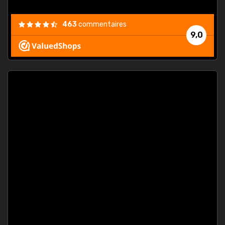
463
commentaires
9,0