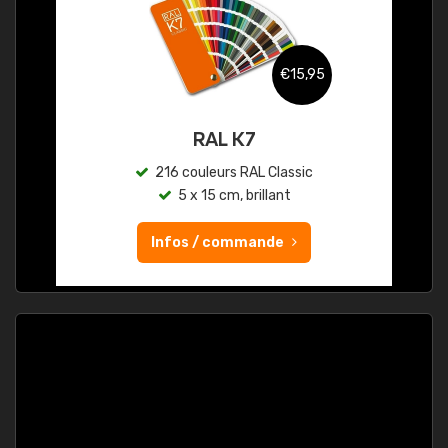
€15,95
RAL K7
216 couleurs RAL Classic
5 x 15 cm, brillant
Infos / commande