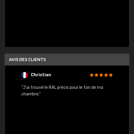
AVIS DES CLIENTS
Christian
F
 quels
"J'ai trouvé le RAL précis pour le ton de ma
"Bien 
rs
chambre."
. On ne
est
."