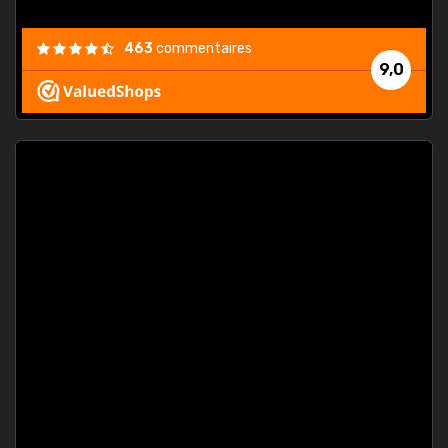
463
commentaires
9,0