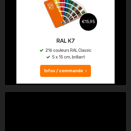
€15,95
RAL K7
216 couleurs RAL Classic
5 x 15 cm, brillant
Infos / commande