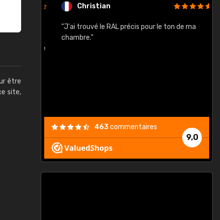
Christian
rement quels
"J'ai trouvé le RAL précis pour le ton de ma
"
lusieurs
chambre."
, etc. On ne
son s'est
vient."
ur être
ce site,
463
commentaires
9,0