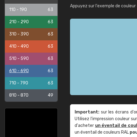
Appuyez sur l'exemple de couleur 
110 - 190
63
210 - 290
63
310 - 390
63
410 - 490
63
510 - 590
63
610 - 690
63
710 - 790
63
810 - 870
49
Important:
sur les écrans d'o
Utilisez l'impression couleur 
d'acheter
un éventail de cou
un éventail de couleurs RAL
po