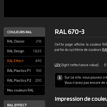
RAL 670-3
COULEURS RAL
RAL Classic
216
Cette page affiche la couleur R
partie du système de couleurs
RA
RAL Design
1.825
RAL Effect
490
LRV
(light reflectance value):
5
RAL Plastics P1
100
Sur ce site, vous pouvez cr
RAL Plastics P2
200
Vous n'avez pas encore d
Mes couleurs RAL
Impression de coule
RAL EFFECT