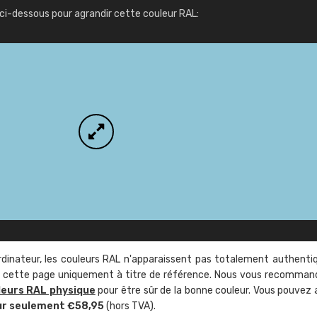
Infos / commande
ci-dessous pour agrandir cette couleur RAL:
rdinateur, les couleurs RAL n'apparaissent pas totalement authenti
sur cette page uniquement à titre de référence. Nous vous recomma
leurs RAL physique
pour être sûr de la bonne couleur. Vous pouvez 
ur seulement €58,95
(hors TVA).