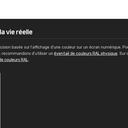
Guillaume Euvrard
"Le site ne permet pas de voir clai
sont les produits disponibles. Il y a p
palettes de couleurs: Classic, Design
a vie réelle
comprend pas qui est quoi. La livrai
bien passé et le produit reçu me con
cision basée sur l'affichage d'une couleur sur un écran numérique. Po
us recommandons d'utiliser un
éventail de couleurs RAL physique
. Sur 
de couleurs RAL
.