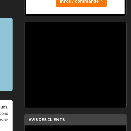
Infos / commande
ques.
ndons
AVIS DES CLIENTS
avoir