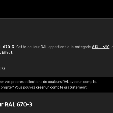
AL
670-3
. Cette couleur RAL appartient à la catégorie
610 - 690
, 
L Effect
.
1,73
€15
éer vos propres collections de couleurs RAL avec un compte.
RAL K7 à base d'e
e compte? Vous pouvez
créer un compte
gratuitement.
216 couleurs RAL Class
ur RAL 670-3
5 x 15 cm, brillant