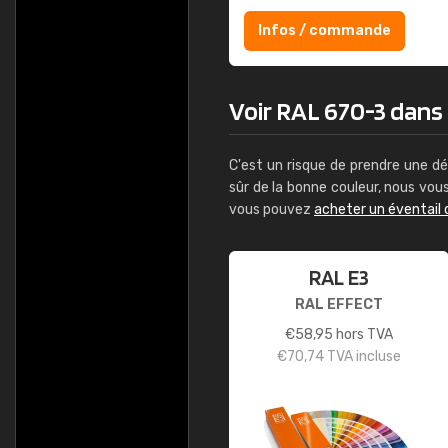
Infos / commande
Voir RAL 670-3 dans l
C'est un risque de prendre une dé
sûr de la bonne couleur, nous vo
vous pouvez
acheter un éventail 
RAL E3
RAL EFFECT
€
58,95
hors TVA
€
70,74
TVA incluse