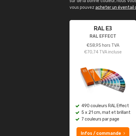
sûr de la bonne couleur, nous vo
vous pouvez
acheter un éventail 
RAL E3
RAL EFFECT
€
58,95
hors TVA
€
70,74
TVA incluse
490 couleurs RAL Effect
5 x 21 cm, mat et brillant
7 couleurs par page
Infos / commande