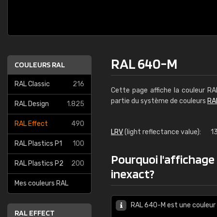
RAL 640-M
COULEURS RAL
RAL Classic
216
Cette page affiche la couleur R
partie du système de couleurs
RA
RAL Design
1.825
RAL Effect
490
LRV
(light reflectance value):
1
RAL Plastics P1
100
Pourquoi l'affichage
RAL Plastics P2
200
inexact?
Mes couleurs RAL
RAL 640-M est une couleur 
RAL EFFECT