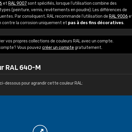
6
et
RAL 9007
sont spécifiés, lorsque l'utilisation combine des
Guillaume Euvrard
ypes (peinture, vernis, revêtements en poudre). Les différences de
"Le site ne permet pas de voir clai
équentes. Par conséquent, RAL recommande l'utilisation de
RAL 9006
e
sont les produits disponibles. Il y a p
n contre la corrosion uniquement et
pas à des fins décoratives
.
palettes de couleurs: Classic, Design
comprend pas qui est quoi. La livrai
éer vos propres collections de couleurs RAL avec un compte.
bien passé et le produit reçu me con
e compte? Vous pouvez
créer un compte
gratuitement.
eur RAL 640-M
ci-dessous pour agrandir cette couleur RAL: