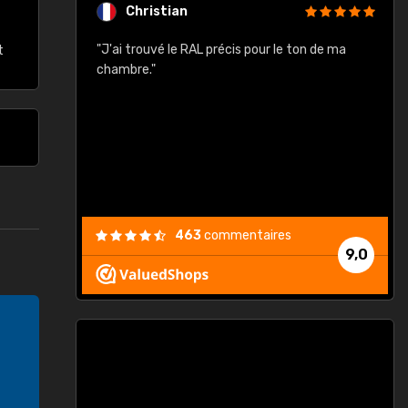
Christian
rement quels
"J'ai trouvé le RAL précis pour le ton de ma
"
t
lusieurs
chambre."
, etc. On ne
son s'est
vient."
463
commentaires
9,0