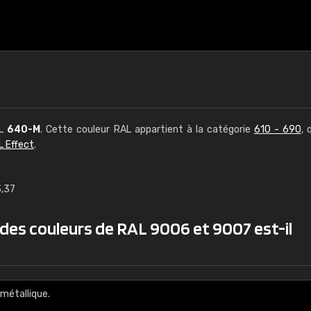
AL
640-M
. Cette couleur RAL appartient à la catégorie
610 - 690
, 
L Effect
.
3,37
€15
 des couleurs de RAL 9006 et 9007 est-il
RAL K7 à base d'e
216 couleurs RAL Class
5 x 15 cm, brillant
métallique.