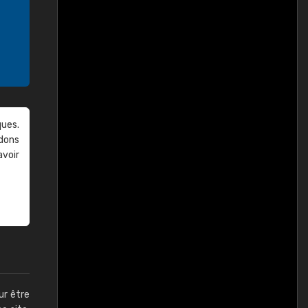
ques.
ndons
avoir
ur être