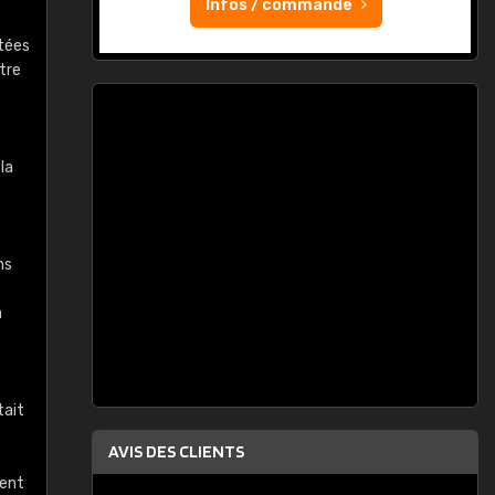
Infos / commande
s
ptées
tre
la
ns
a
tait
AVIS DES CLIENTS
nent