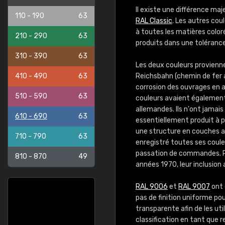
Il existe une différence maj
110 - 190
63
RAL Classic
. Les autres co
à toutes les matières color
210 - 290
63
produits dans une tolérance
310 - 390
63
Les deux couleurs provienn
410 - 490
63
Reichsbahn (chemin de fer a
corrosion des ouvrages en ac
510 - 590
63
couleurs avaient également 
allemandes. Ils n'ont jamais
610 - 690
63
essentiellement produit à p
une structure en couches a
710 - 790
63
enregistré toutes ses couleu
passation de commandes. 
810 - 870
49
années 1970, leur inclusion
RAL 9006
et
RAL 9007
ont 
pas de finition uniforme po
transparente afin de les uti
classification en tant que 