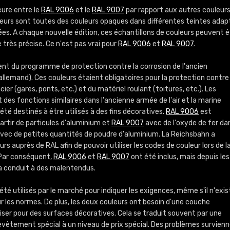
Infos / commande
eure entre le
RAL 9006
et le
RAL 9007
par rapport aux autres couleur
uleurs sont toutes des couleurs opaques dans différentes teintes ada
ées. A chaque nouvelle édition, ces échantillons de couleurs peuvent ê
 très précise. Ce n'est pas vrai pour
RAL 9006
et
RAL 9007
.
ent du programme de protection contre la corrosion de l'ancien
llemand). Ces couleurs étaient obligatoires pour la protection contre 
ier (gares, ponts, etc.) et du matériel roulant (toitures, etc.). Les
des fonctions similaires dans l'ancienne armée de l'air et la marine
 été destinés à être utilisés à des fins décoratives.
RAL 9006
est
artir de particules d'aluminium et
RAL 9007
avec de l'oxyde de fer da
vec de petites quantités de poudre d'aluminium. La Reichsbahn a
rs auprès de RAL afin de pouvoir utiliser les codes de couleur lors de l
Par conséquent,
RAL 9006
et
RAL 9007
ont été inclus, mais depuis les
 a conduit à des malentendus.
été utilisés par le marché pour indiquer les exigences, même s'il n'exis
ur les normes. De plus, les deux couleurs ont besoin d'une couche
liser pour des surfaces décoratives. Cela se traduit souvent par une
revêtement spécial à un niveau de prix spécial. Des problèmes survien