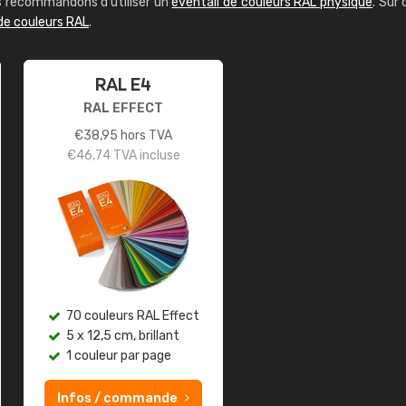
us recommandons d'utiliser un
éventail de couleurs RAL physique
. Sur 
de couleurs RAL
.
RAL E4
RAL EFFECT
€
38,95
hors TVA
€
46,74
TVA incluse
70 couleurs RAL Effect
5 x 12,5 cm, brillant
1 couleur par page
Infos / commande