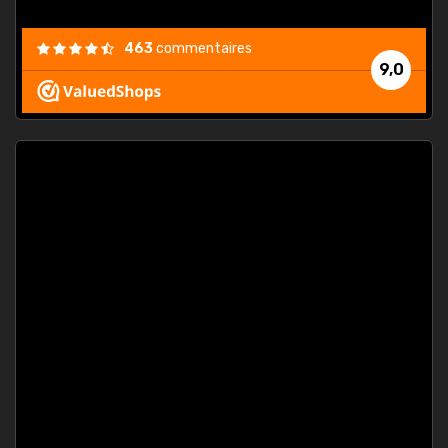
463
commentaires
9,0