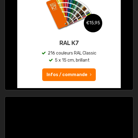
€15,95
RAL K7
216 couleurs RAL Classic
5 x 15 cm, brillant
Infos / commande