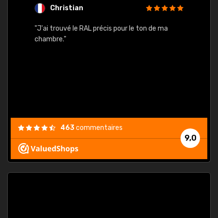
Christian
F
 quels
"J'ai trouvé le RAL précis pour le ton de ma
"Bien 
rs
chambre."
. On ne
est
."
463
commentaires
9,0