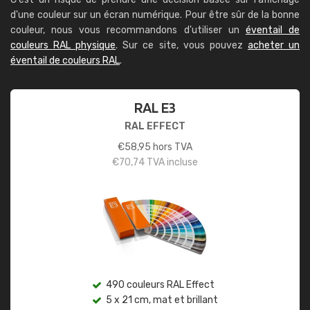
d'une couleur sur un écran numérique. Pour être sûr de la bonne
couleur, nous vous recommandons d'utiliser un
éventail de
couleurs RAL physique
. Sur ce site, vous pouvez
acheter un
éventail de couleurs RAL
.
RAL E3
RAL EFFECT
€
58,95
hors TVA
€
70,74
TVA incluse
490 couleurs RAL Effect
5 x 21 cm, mat et brillant