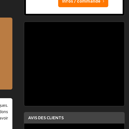
Infos / commande
ques.
ndons
AVIS DES CLIENTS
avoir