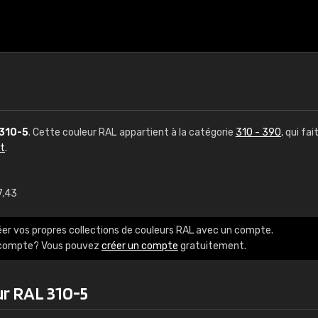
310-5
. Cette couleur RAL appartient à la catégorie
310 - 390
, qui fai
ct
.
7,43
€15
éer vos propres collections de couleurs RAL avec un compte.
RAL K7 à base d'e
e compte? Vous pouvez
créer un compte
gratuitement.
216 couleurs RAL Class
ur RAL 310-5
5 x 15 cm, brillant