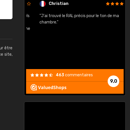
Christian
rement quels
"J'ai trouvé le RAL précis pour le ton de ma
"
lusieurs
chambre."
, etc. On ne
son s'est
vient."
ur être
ce site,
463
commentaires
9,0