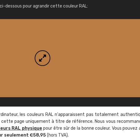
Infos / commande
ci-dessous pour agrandir cette couleur RAL:
rdinateur, les couleurs RAL n'apparaissent pas totalement authenti
sur cette page uniquement à titre de référence. Nous vous recomma
leurs RAL physique
pour être sûr de la bonne couleur. Vous pouvez 
ur seulement €58,95
(hors TVA).