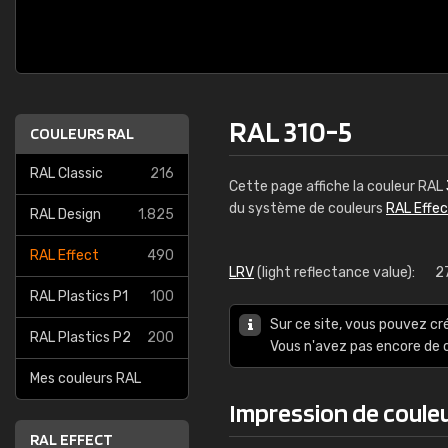
RAL 310-5
COULEURS RAL
RAL Classic
216
Cette page affiche la couleur RAL
du système de couleurs
RAL Effe
RAL Design
1.825
RAL Effect
490
LRV
(light reflectance value):
2
RAL Plastics P1
100
Sur ce site, vous pouvez cr
RAL Plastics P2
200
Vous n'avez pas encore d
Mes couleurs RAL
Impression de coule
RAL EFFECT