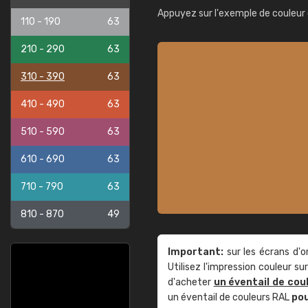
Appuyez sur l'exemple de couleur 
110 - 190
63
210 - 290
63
310 - 390
63
410 - 490
63
510 - 590
63
610 - 690
63
710 - 790
63
810 - 870
49
Important:
sur les écrans d'o
Utilisez l'impression couleur 
d'acheter
un éventail de cou
un éventail de couleurs RAL
po