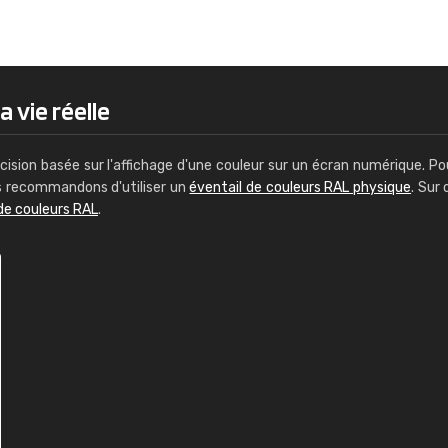
Guillaume Euvrard
"Le site ne permet pas de voir clai
sont les produits disponibles. Il y a p
palettes de couleurs: Classic, Design
a vie réelle
comprend pas qui est quoi. La livrai
bien passé et le produit reçu me con
cision basée sur l'affichage d'une couleur sur un écran numérique. Po
us recommandons d'utiliser un
éventail de couleurs RAL physique
. Sur 
de couleurs RAL
.