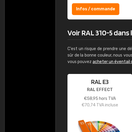
Infos / commande
Voir RAL 310-5 dans l
C'est un risque de prendre une dé
sûr de la bonne couleur, nous vo
vous pouvez
acheter un éventail 
RAL E3
RAL EFFECT
€
58,95
hors TVA
€
70,74
TVA incluse