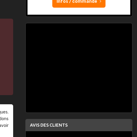
Infos / commande
ques.
ndons
AVIS DES CLIENTS
avoir