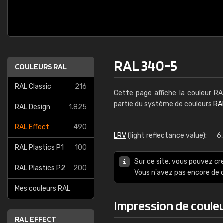
RAL 340-5
COULEURS RAL
RAL Classic
216
Cette page affiche la couleur R
partie du système de couleurs
RA
RAL Design
1.825
RAL Effect
490
LRV
(light reflectance value):
6
RAL Plastics P1
100
Sur ce site, vous pouvez cr
RAL Plastics P2
200
Vous n'avez pas encore d
Mes couleurs RAL
Impression de coule
RAL EFFECT