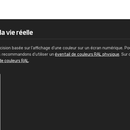
Guillaume Euvrard
"Le site ne permet pas de voir clai
sont les produits disponibles. Il y a p
palettes de couleurs: Classic, Design
a vie réelle
comprend pas qui est quoi. La livrai
bien passé et le produit reçu me con
cision basée sur l'affichage d'une couleur sur un écran numérique. Po
us recommandons d'utiliser un
éventail de couleurs RAL physique
. Sur 
de couleurs RAL
.