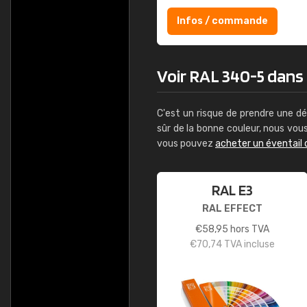
Infos / commande
Voir RAL 340-5 dans l
C'est un risque de prendre une dé
sûr de la bonne couleur, nous vo
vous pouvez
acheter un éventail 
RAL E3
RAL EFFECT
€
58,95
hors TVA
€
70,74
TVA incluse