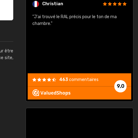
Christian
rement quels
"J'ai trouvé le RAL précis pour le ton de ma
"
lusieurs
chambre."
, etc. On ne
son s'est
vient."
ur être
ce site,
463
commentaires
9,0