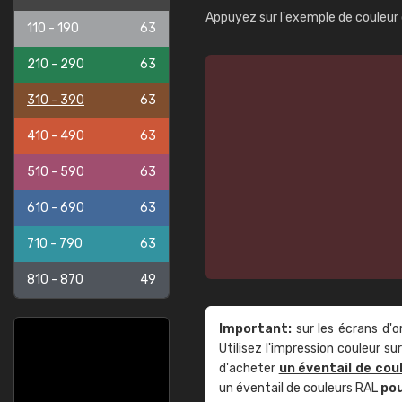
Appuyez sur l'exemple de couleur 
110 - 190
63
210 - 290
63
310 - 390
63
410 - 490
63
510 - 590
63
610 - 690
63
710 - 790
63
810 - 870
49
Important:
sur les écrans d'o
Utilisez l'impression couleur 
d'acheter
un éventail de cou
un éventail de couleurs RAL
po