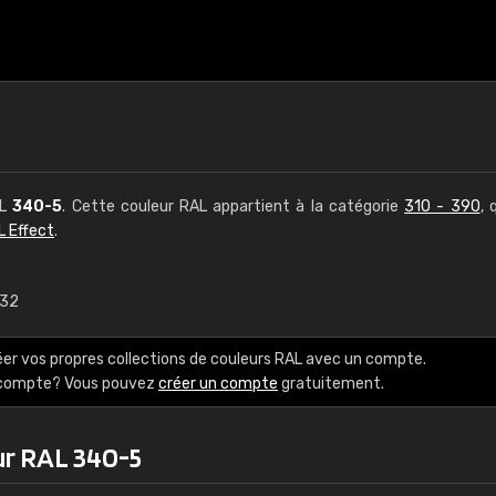
AL
340-5
. Cette couleur RAL appartient à la catégorie
310 - 390
, 
L Effect
.
,32
€15
éer vos propres collections de couleurs RAL avec un compte.
RAL K7 à base d'e
e compte? Vous pouvez
créer un compte
gratuitement.
216 couleurs RAL Class
ur RAL 340-5
5 x 15 cm, brillant