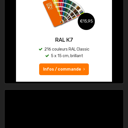
€15,95
RAL K7
216 couleurs RAL Classic
5 x 15 cm, brillant
Infos / commande