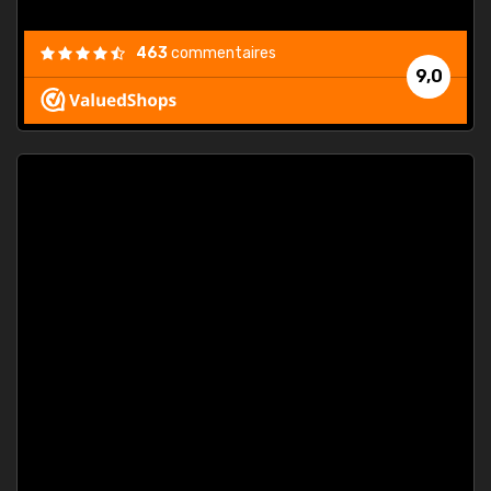
463
commentaires
9,0