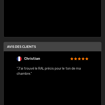
AVIS DES CLIENTS
Christian
F
 quels
"J'ai trouvé le RAL précis pour le ton de ma
"Bien 
rs
chambre."
. On ne
est
."