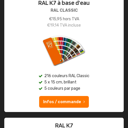
RAL K7 à base d'eau
RAL CLASSIC
€
15,95
hors TVA
€
19,14
TVA incluse
216 couleurs RAL Classic
5 x 15 cm, brillant
5 couleurs par page
Infos / commande
RAL K7