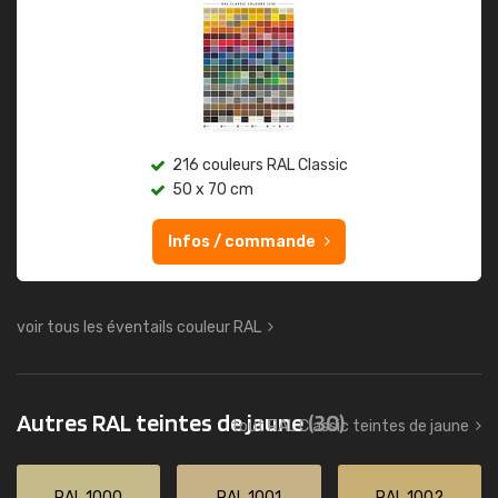
216 couleurs RAL Classic
50 x 70 cm
Infos / commande
voir tous les éventails couleur RAL
Autres RAL teintes de jaune
(30)
tout RAL Classic teintes de jaune
RAL 1000
RAL 1001
RAL 1002