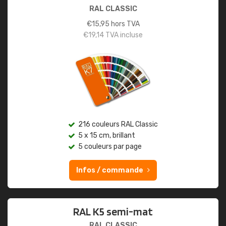
RAL CLASSIC
€
15,95
hors TVA
€
19,14
TVA incluse
216 couleurs RAL Classic
5 x 15 cm, brillant
5 couleurs par page
Infos / commande
RAL K5 semi-mat
RAL CLASSIC