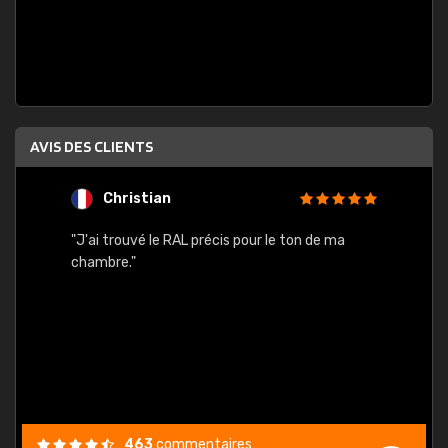
AVIS DES CLIENTS
Christian
F
 quels
"J'ai trouvé le RAL précis pour le ton de ma
"Bien 
rs
chambre."
. On ne
est
."
463
commentaires