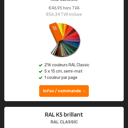
€
46,95
hors TVA
€
56,34
TVA incluse
216 couleurs RAL Classic
5 x 15 cm, semi-mat
1 couleur par page
Infos / commande
RAL K5 brillant
RAL CLASSIC