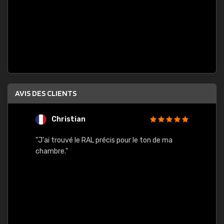
AVIS DES CLIENTS
Christian
F
 quels
"J'ai trouvé le RAL précis pour le ton de ma
"Bien 
rs
chambre."
. On ne
est
."