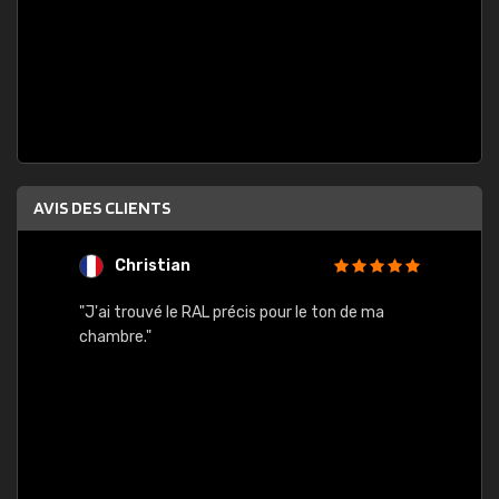
AVIS DES CLIENTS
Christian
F
 quels
"J'ai trouvé le RAL précis pour le ton de ma
"Bien 
rs
chambre."
. On ne
est
."