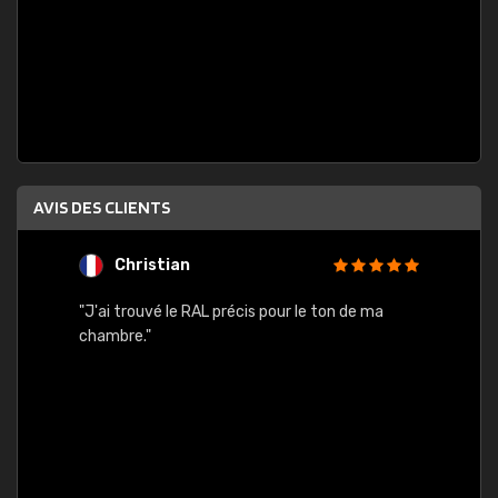
AVIS DES CLIENTS
Christian
F
 quels
"J'ai trouvé le RAL précis pour le ton de ma
"Bien 
rs
chambre."
. On ne
est
."