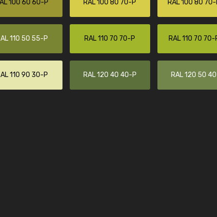
AL 100 60 60-P
RAL 100 80 70-P
RAL 100 80 70-
Guillaume Euvrard
"Le site ne permet pas de voir clai
sont les produits disponibles. Il y a p
AL 110 50 55-P
RAL 110 70 70-P
RAL 110 70 70-
palettes de couleurs: Classic, Design
comprend pas qui est quoi. La livrai
bien passé et le produit reçu me con
AL 110 90 30-P
RAL 120 40 40-P
RAL 120 50 4