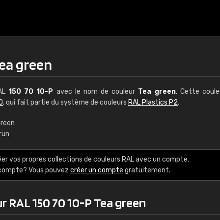
Tea green
RAL
150 70 10-P
avec le nom de couleur
Tea green
. Cette coul
0
, qui fait partie du système de couleurs
RAL Plastics P2
.
green
rün
€15
éer vos propres collections de couleurs RAL avec un compte.
RAL K7 à base d'e
e compte? Vous pouvez
créer un compte
gratuitement.
216 couleurs RAL Class
ur RAL 150 70 10-P Tea green
5 x 15 cm, brillant