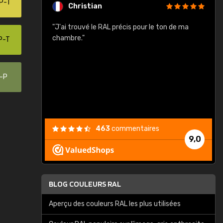
P-T
Christian
rement quels
"J'ai trouvé le RAL précis pour le ton de ma
"
lusieurs
chambre."
P-T
, etc. On ne
son s'est
vient."
0-P
463
commentaires
9,0
BLOG COULEURS RAL
Aperçu des couleurs RAL les plus utilisées