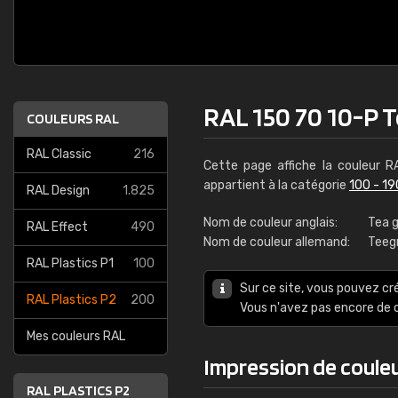
RAL 150 70 10-P 
COULEURS RAL
RAL Classic
216
Cette page affiche la couleur 
appartient à la catégorie
100 - 19
RAL Design
1.825
Nom de couleur anglais:
Tea 
RAL Effect
490
Nom de couleur allemand:
Teeg
RAL Plastics P1
100
Sur ce site, vous pouvez cr
RAL Plastics P2
200
Vous n'avez pas encore d
Mes couleurs RAL
Impression de coule
RAL PLASTICS P2