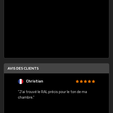
AVIS DES CLIENTS
Christian
F
 quels
"J'ai trouvé le RAL précis pour le ton de ma
"Bien 
rs
chambre."
. On ne
est