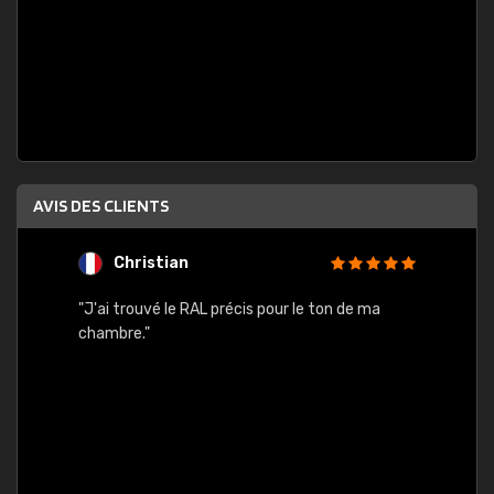
AVIS DES CLIENTS
Christian
F
 quels
"J'ai trouvé le RAL précis pour le ton de ma
"Bien 
rs
chambre."
. On ne
est
."