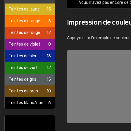
Vous n'avez pas encore d
Teintes de jaune
15
Impression de couleu
Teintes d'orange
6
Teintes de rouge
12
Appuyez sur l'exemple de couleur 
Teintes de violet
8
Teintes de bleu
16
Teintes de vert
12
Teintes de gris
15
Teintes de brun
10
Teintes blanc/noir
6