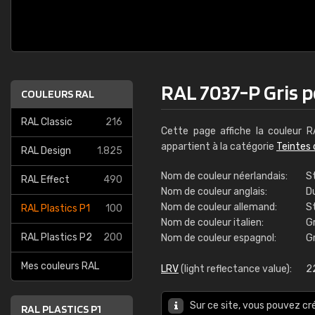
RAL 7037-P Gris 
COULEURS RAL
RAL Classic
216
Cette page affiche la couleur 
appartient à la catégorie
Teintes 
RAL Design
1.825
Nom de couleur néerlandais:
St
RAL Effect
490
Nom de couleur anglais:
D
Nom de couleur allemand:
S
RAL Plastics P1
100
Nom de couleur italien:
Gr
RAL Plastics P2
200
Nom de couleur espagnol:
Gr
Mes couleurs RAL
LRV
(light reflectance value):
2
Sur ce site, vous pouvez cr
RAL PLASTICS P1