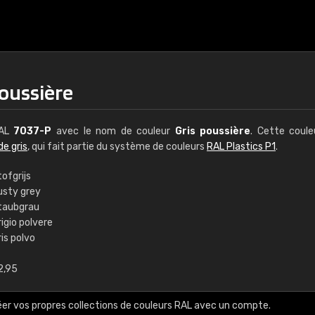
poussière
RAL
7037-P
avec le nom de couleur
Gris poussière
. Cette coul
de gris
, qui fait partie du système de couleurs
RAL Plastics P1
.
ofgrijs
usty grey
€15
taubgrau
igio polvere
is polvo
RAL K7 à base d'e
2,95
216 couleurs RAL Class
5 x 15 cm, brillant
éer vos propres collections de couleurs RAL avec un compte.