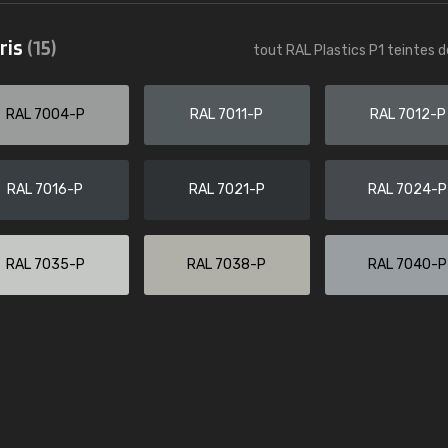
Guillaume Euvrard
ris
(15)
tout RAL Plastics P1 teintes d
"Le site ne permet pas de voir clai
sont les produits disponibles. Il y a p
palettes de couleurs: Classic, Design
RAL 7004-P
RAL 7011-P
RAL 7012-P
comprend pas qui est quoi. La livrai
bien passé et le produit reçu me con
RAL 7016-P
RAL 7021-P
RAL 7024-P
RAL 7035-P
RAL 7038-P
RAL 7040-P