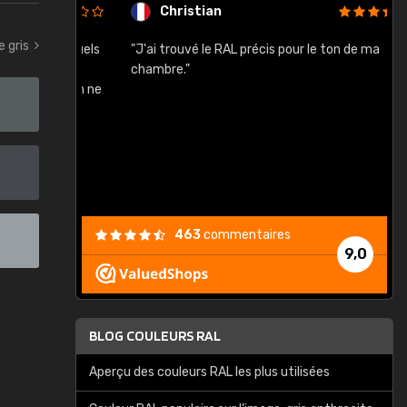
Christian
e gris
rement quels
"J'ai trouvé le RAL précis pour le ton de ma
"
lusieurs
chambre."
, etc. On ne
son s'est
vient."
463
commentaires
9,0
BLOG COULEURS RAL
Aperçu des couleurs RAL les plus utilisées