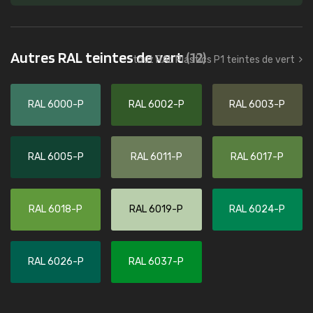
Autres RAL teintes de vert
(12)
tout RAL Plastics P1 teintes de vert
RAL 6000-P
RAL 6002-P
RAL 6003-P
RAL 6005-P
RAL 6011-P
RAL 6017-P
RAL 6018-P
RAL 6019-P
RAL 6024-P
RAL 6026-P
RAL 6037-P