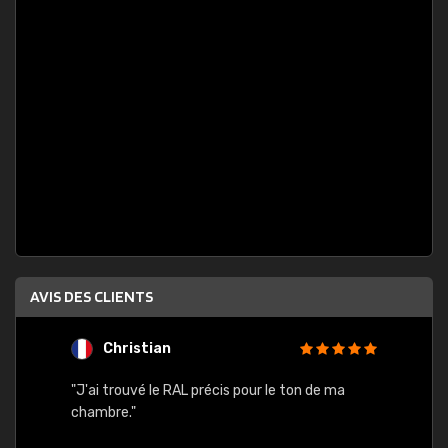
AVIS DES CLIENTS
Christian
F
 quels
"J'ai trouvé le RAL précis pour le ton de ma
"Bien 
rs
chambre."
. On ne