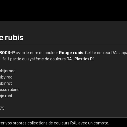
 rubis
3003-P
avec le nom de couleur
Rouge rubis
. Cette couleur RAL app
ui fait partie du système de couleurs
RAL Plastics P1
.
obijnrood
uby red
€15,95
€15
ubinrot
osso rubino
jo rubí
7 à base d'eau
RAL K7
ouleurs RAL Classic
,75
216 couleurs RAL Class
x 15 cm, brillant
5 x 15 cm, brillant
éer vos propres collections de couleurs RAL avec un compte.