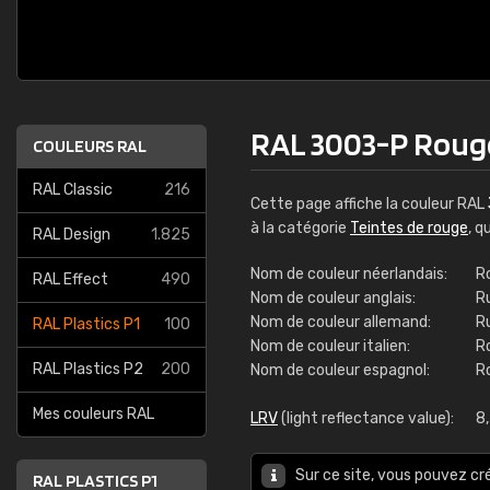
RAL 3003-P Rouge
COULEURS RAL
RAL Classic
216
Cette page affiche la couleur RAL
à la catégorie
Teintes de rouge
, q
RAL Design
1.825
Nom de couleur néerlandais:
R
RAL Effect
490
Nom de couleur anglais:
R
Nom de couleur allemand:
R
RAL Plastics P1
100
Nom de couleur italien:
R
RAL Plastics P2
200
Nom de couleur espagnol:
Ro
RAL K
Mes couleurs RAL
LRV
(light reflectance value):
216 c
8
5 
Sur ce site, vous pouvez cr
RAL PLASTICS P1