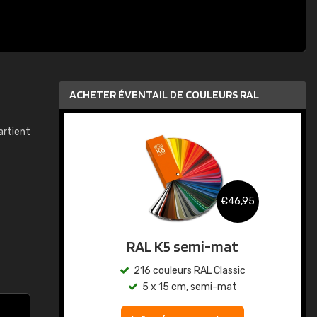
ACHETER ÉVENTAIL DE COULEURS RAL
artient
,95
€46,95
RAL K5 semi-mat
ic
216 couleurs RAL Classic
5 x 15 cm, semi-mat