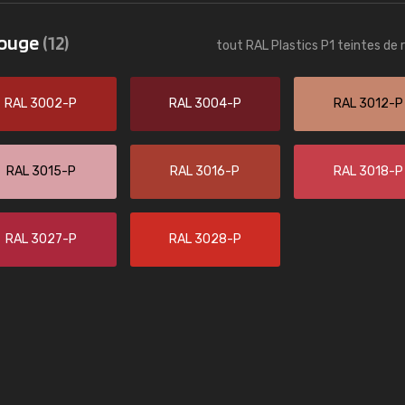
uvrard
Christian
rouge
(12)
tout RAL Plastics P1 teintes de 
 pas de voir clairement quels
"J'ai trouvé le RAL précis pour le to
sponibles. Il y a plusieurs
chambre."
s: Classic, Design, etc. On ne
RAL 3002-P
RAL 3004-P
RAL 3012-P
t quoi. La livraison s'est
roduit reçu me convient."
RAL 3015-P
RAL 3016-P
RAL 3018-P
RAL 3027-P
RAL 3028-P