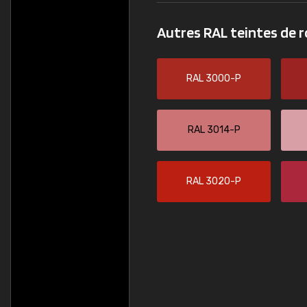
Guillaume E
Autres RAL teintes de 
"Le site ne permet
sont les produits di
palettes de couleur
RAL 3000-P
comprend pas qui es
bien passé et le p
RAL 3014-P
RAL 3020-P