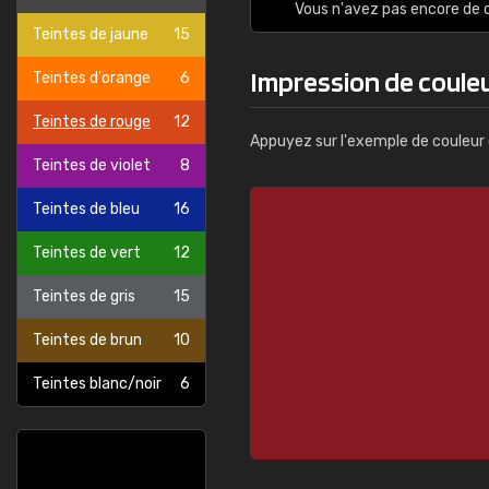
Info
Vous n'avez pas encore d
Teintes de jaune
15
Impression de coule
Teintes d'orange
6
Teintes de rouge
12
Appuyez sur l'exemple de couleur 
Teintes de violet
8
Teintes de bleu
16
Teintes de vert
12
Teintes de gris
15
Teintes de brun
10
Teintes blanc/noir
6