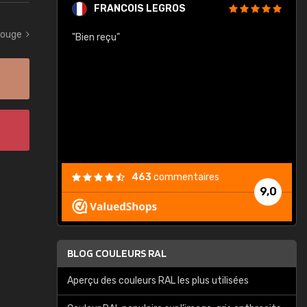
FRANCOIS LEGROS
rouge
n de ma
"Bien reçu"
"
463
commentaires
9,0
BLOG COULEURS RAL
Aperçu des couleurs RAL les plus utilisées