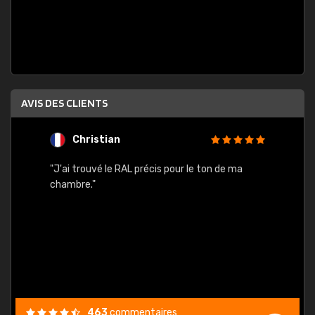
AVIS DES CLIENTS
Christian
F
 quels
"J'ai trouvé le RAL précis pour le ton de ma
"Bien 
rs
chambre."
. On ne
est
."
463
commentaires