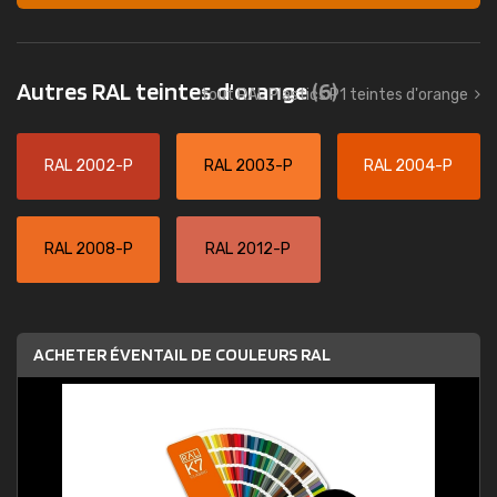
Autres RAL teintes d'orange
(6)
tout RAL Plastics P1 teintes d'orange
RAL 2002-P
RAL 2003-P
RAL 2004-P
RAL 2008-P
RAL 2012-P
ACHETER ÉVENTAIL DE COULEURS RAL