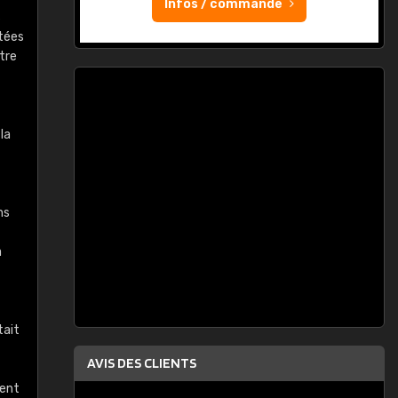
Infos / commande
s
ptées
tre
la
ns
a
tait
AVIS DES CLIENTS
nent