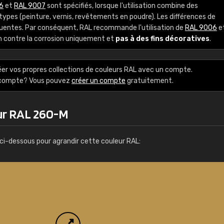
6
et
RAL 9007
sont spécifiés, lorsque l'utilisation combine des
Guillaume Euvrard
ypes (peinture, vernis, revêtements en poudre). Les différences de
"Le site ne permet pas de voir clai
équentes. Par conséquent, RAL recommande l'utilisation de
RAL 9006
e
sont les produits disponibles. Il y a p
n contre la corrosion uniquement et
pas à des fins décoratives
.
palettes de couleurs: Classic, Design
comprend pas qui est quoi. La livrai
éer vos propres collections de couleurs RAL avec un compte.
bien passé et le produit reçu me con
e compte? Vous pouvez
créer un compte
gratuitement.
ur RAL 260-M
ci-dessous pour agrandir cette couleur RAL: