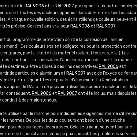
Infos / commande
eure entre le
RAL 9006
et le
RAL 9007
par rapport aux autres couleur
uleurs sont toutes des couleurs opaques dans différentes teintes ada
ées. A chaque nouvelle édition, ces échantillons de couleurs peuvent ê
 très précise. Ce n'est pas vrai pour
RAL 9006
et
RAL 9007
.
ent du programme de protection contre la corrosion de l'ancien
llemand). Ces couleurs étaient obligatoires pour la protection contre 
ier (gares, ponts, etc.) et du matériel roulant (toitures, etc.). Les
des fonctions similaires dans l'ancienne armée de l'air et la marine
 été destinés à être utilisés à des fins décoratives.
RAL 9006
est
artir de particules d'aluminium et
RAL 9007
avec de l'oxyde de fer da
vec de petites quantités de poudre d'aluminium. La Reichsbahn a
rs auprès de RAL afin de pouvoir utiliser les codes de couleur lors de l
Par conséquent,
RAL 9006
et
RAL 9007
ont été inclus, mais depuis les
 a conduit à des malentendus.
été utilisés par le marché pour indiquer les exigences, même s'il n'exis
ur les normes. De plus, les deux couleurs ont besoin d'une couche
liser pour des surfaces décoratives. Cela se traduit souvent par une
revêtement spécial à un niveau de prix spécial. Des problèmes survien