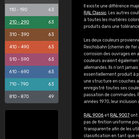
Il existe une différence maj
110 - 190
63
RAL Classic
. Les autres co
à toutes les matières color
210 - 290
63
produits dans une tolérance
310 - 390
63
Les deux couleurs provienn
410 - 490
63
Reichsbahn (chemin de fer a
corrosion des ouvrages en ac
510 - 590
63
couleurs avaient également 
allemandes. Ils n'ont jamais
610 - 690
63
essentiellement produit à p
une structure en couches a
710 - 790
63
enregistré toutes ses couleu
passation de commandes. 
810 - 870
49
années 1970, leur inclusion
RAL 9006
et
RAL 9007
ont 
pas de finition uniforme po
transparente afin de les uti
classification en tant que 