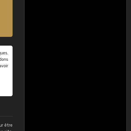
ques.
ndons
avoir
ur être