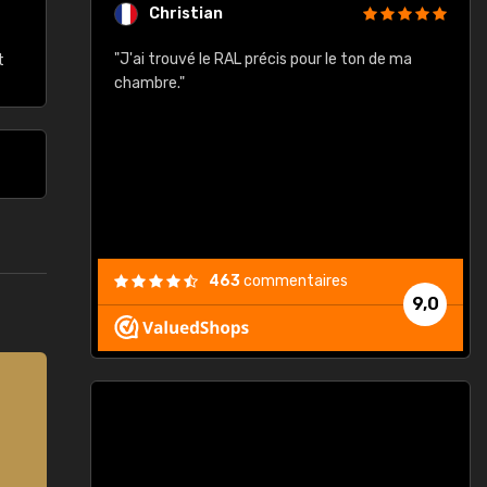
Christian
rement quels
"J'ai trouvé le RAL précis pour le ton de ma
"
t
lusieurs
chambre."
, etc. On ne
son s'est
vient."
463
commentaires
9,0