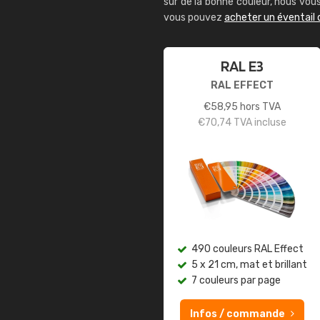
sûr de la bonne couleur, nous vo
vous pouvez
acheter un éventail 
RAL E3
RAL EFFECT
€
58,95
hors TVA
€
70,74
TVA incluse
490 couleurs RAL Effect
5 x 21 cm, mat et brillant
7 couleurs par page
Infos / commande