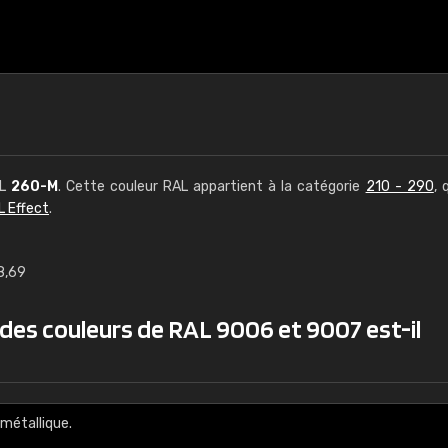
AL
260-M
. Cette couleur RAL appartient à la catégorie
210 - 290
, 
L Effect
.
8,69
€15
 des couleurs de RAL 9006 et 9007 est-il
RAL K7 à base d'e
216 couleurs RAL Class
5 x 15 cm, brillant
métallique.