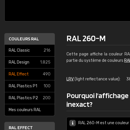
RAL 260-M
COULEURS RAL
RAL Classic
216
Cette page affiche la couleur R
partie du système de couleurs
RA
RAL Design
1.825
RAL Effect
490
LRV
(light reflectance value):
3
RAL Plastics P1
100
Pourquoi l'affichage
RAL Plastics P2
200
inexact?
Mes couleurs RAL
RAL 260-M est une couleur 
RAL EFFECT