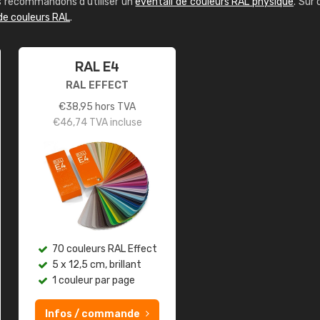
us recommandons d'utiliser un
éventail de couleurs RAL physique
. Sur 
de couleurs RAL
.
RAL E4
RAL EFFECT
€
38,95
hors TVA
€
46,74
TVA incluse
70 couleurs RAL Effect
5 x 12,5 cm, brillant
1 couleur par page
Infos / commande