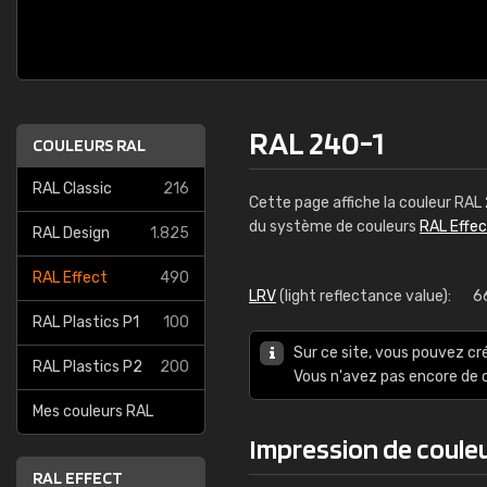
RAL 240-1
COULEURS RAL
RAL Classic
216
Cette page affiche la couleur RAL
du système de couleurs
RAL Effe
RAL Design
1.825
RAL Effect
490
LRV
(light reflectance value):
6
RAL Plastics P1
100
Sur ce site, vous pouvez cr
RAL Plastics P2
200
Vous n'avez pas encore d
Mes couleurs RAL
Impression de coule
RAL EFFECT