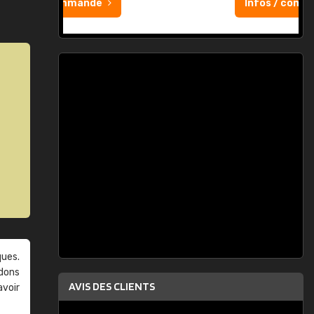
Infos / commande
ques.
ndons
AVIS DES CLIENTS
avoir