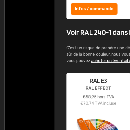
Infos / commande
Voir RAL 240-1 dans l
C'est un risque de prendre une dé
sûr de la bonne couleur, nous vo
vous pouvez
acheter un éventail 
RAL E3
RAL EFFECT
€
58,95
hors TVA
€
70,74
TVA incluse