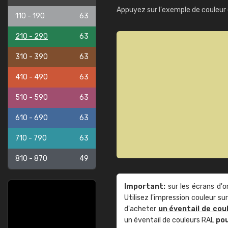
Appuyez sur l'exemple de couleur 
110 - 190
63
210 - 290
63
310 - 390
63
410 - 490
63
510 - 590
63
610 - 690
63
710 - 790
63
810 - 870
49
Important:
sur les écrans d'o
Utilisez l'impression couleur 
d'acheter
un éventail de cou
un éventail de couleurs RAL
po