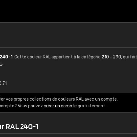
240-1
. Cette couleur RAL appartient à la catégorie
210 - 290
, qui fai
ct
.
6,71
€15
éer vos propres collections de couleurs RAL avec un compte.
RAL K7 à base d'e
e compte? Vous pouvez
créer un compte
gratuitement.
216 couleurs RAL Class
ur RAL 240-1
5 x 15 cm, brillant