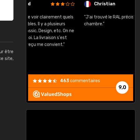
Christian
rement quels
"J'ai trouvé le RAL précis pour le ton de ma
"
lusieurs
chambre."
, etc. On ne
son s'est
vient."
ur être
ce site,
463
commentaires
9,0