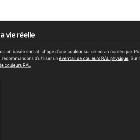
Guillaume Euvrard
"Le site ne permet pas de voir clai
sont les produits disponibles. Il y a p
palettes de couleurs: Classic, Design
a vie réelle
comprend pas qui est quoi. La livrai
bien passé et le produit reçu me con
cision basée sur l'affichage d'une couleur sur un écran numérique. Po
us recommandons d'utiliser un
éventail de couleurs RAL physique
. Sur 
de couleurs RAL
.