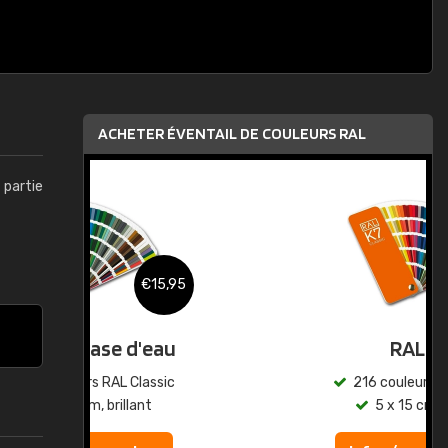
ACHETER ÉVENTAIL DE COULEURS RAL
t partie
,95
€15,95
au
RAL K7
ic
216 couleurs RAL Classic
5 x 15 cm, brillant