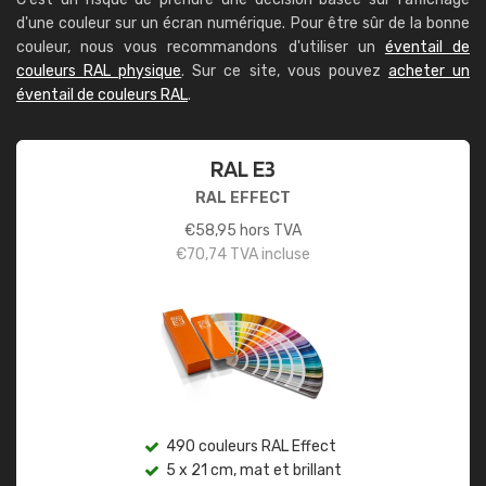
d'une couleur sur un écran numérique. Pour être sûr de la bonne
couleur, nous vous recommandons d'utiliser un
éventail de
couleurs RAL physique
. Sur ce site, vous pouvez
acheter un
éventail de couleurs RAL
.
RAL E3
RAL EFFECT
€
58,95
hors TVA
€
70,74
TVA incluse
490 couleurs RAL Effect
5 x 21 cm, mat et brillant