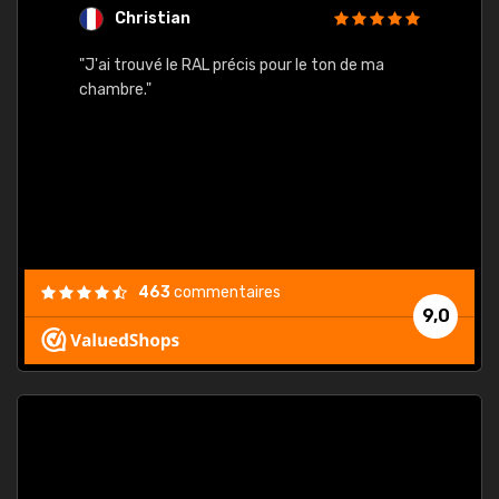
Christian
F
 quels
"J'ai trouvé le RAL précis pour le ton de ma
"Bien 
rs
chambre."
. On ne
est
."
463
commentaires
9,0