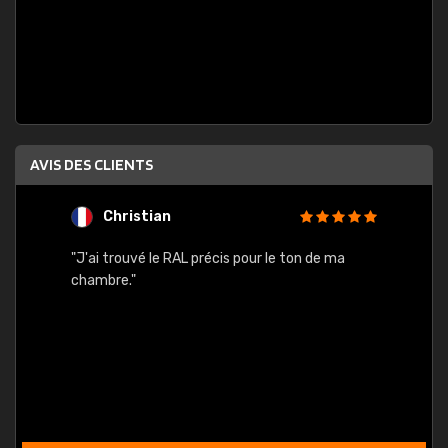
AVIS DES CLIENTS
Christian
F
 quels
"J'ai trouvé le RAL précis pour le ton de ma
"Bien 
rs
chambre."
. On ne
est
."