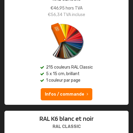
€
46,95
hors TVA
€
56,34
TVA incluse
215 couleurs RAL Classic
5 x 15 cm, brillant
1 couleur par page
Infos / commande
RAL K6 blanc et noir
RAL CLASSIC