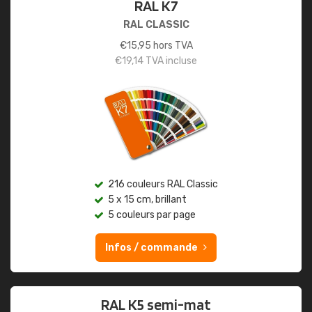
RAL K7
RAL CLASSIC
€
15,95
hors TVA
€
19,14
TVA incluse
216 couleurs RAL Classic
5 x 15 cm, brillant
5 couleurs par page
Infos / commande
RAL K5 semi-mat