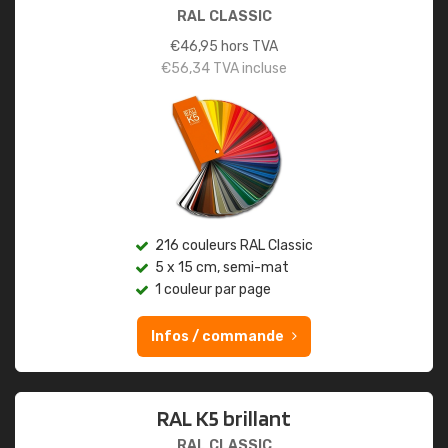
RAL CLASSIC
€
46,95
hors TVA
€
56,34
TVA incluse
216 couleurs RAL Classic
5 x 15 cm, semi-mat
1 couleur par page
Infos / commande
RAL K5 brillant
RAL CLASSIC