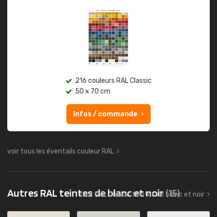
216 couleurs RAL Classic
50 x 70 cm
Infos / commande
voir tous les éventails couleur RAL
Autres RAL teintes de blanc et noir
(15)
tout RAL Classic teintes de blanc et noir