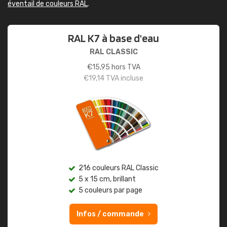
éventail de couleurs RAL
.
RAL K7 à base d'eau
RAL CLASSIC
€
15,95
hors TVA
€
19,14
TVA incluse
216 couleurs RAL Classic
5 x 15 cm, brillant
5 couleurs par page
Infos / commande