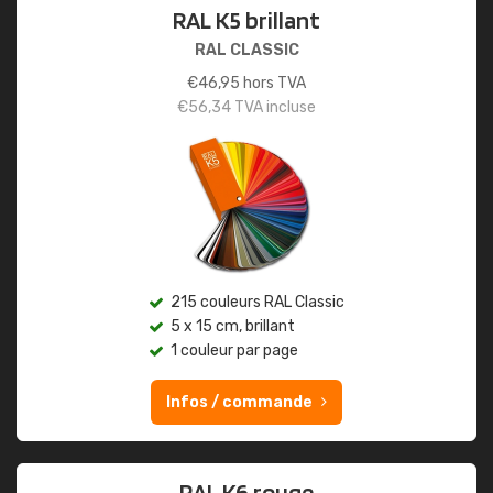
RAL K5 brillant
RAL CLASSIC
€
46,95
hors TVA
€
56,34
TVA incluse
215 couleurs RAL Classic
5 x 15 cm, brillant
1 couleur par page
Infos / commande
RAL K6 rouge