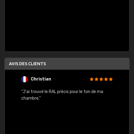
AVIS DES CLIENTS
Christian
F
 quels
"J'ai trouvé le RAL précis pour le ton de ma
"Bien 
rs
chambre."
. On ne
est
."